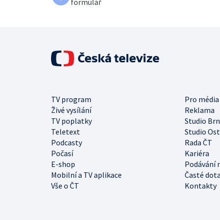
formulář
TV program
Pro média
Živé vysílání
Reklama
TV poplatky
Studio Br
Teletext
Studio Os
Podcasty
Rada ČT
Počasí
Kariéra
E-shop
Podávání 
Mobilní a TV aplikace
Časté dot
Vše o ČT
Kontakty