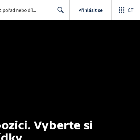
Přihlásit se
ČT
Search
ici. Vyberte si 
ídky.