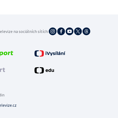
elevize na sociálních sítích:
din
levize.cz