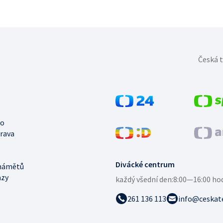
Česká t
no
trava
Divácké centrum
námětů
azy
každý všední den:
8:00—16:00 ho
261 136 113
info@ceskate