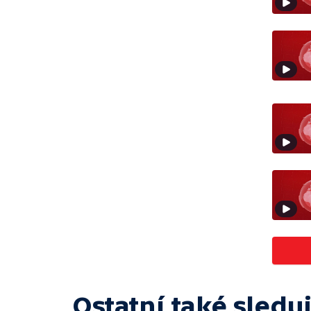
Ostatní také sleduj