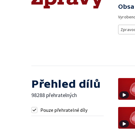
Obsa
Vyroben
Zpravod
Přehled dílů
98288 přehratelných
Pouze přehratelné díly