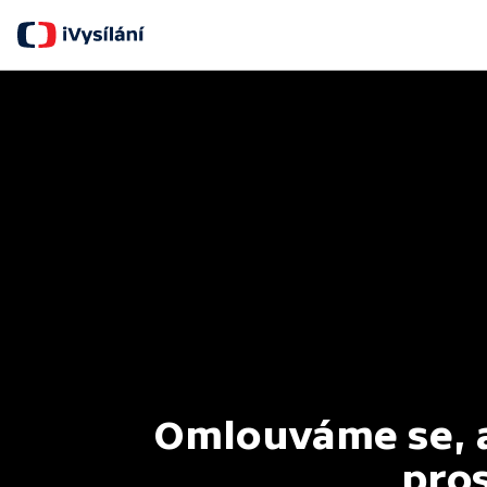
Omlouváme se, al
pros