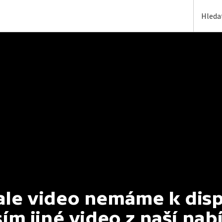
e video nemáme k dispoz
ím jiné video z naší nab