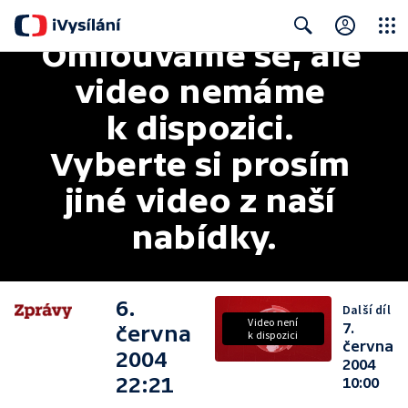
Omlouváme se, ale 
Close
Search
video nemáme 
k dispozici. 
Vyberte si prosím 
jiné video z naší 
nabídky.
6.
Další díl
Video není
7.
června
k dispozici
června
2004
2004
22:21
10:00