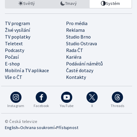
Světlý
Tmavý
Systém
TV program
Pro média
Živé vysílání
Reklama
TV poplatky
Studio Brno
Teletext
Studio Ostrava
Podcasty
Rada ČT
Počasí
Kariéra
E-shop
Podávání námětů
Mobilní a TV aplikace
Časté dotazy
Vše o ČT
Kontakty
Instagram
Facebook
YouTube
X
Threads
© Česká televize
•
•
English
Ochrana soukromí
Přístupnost