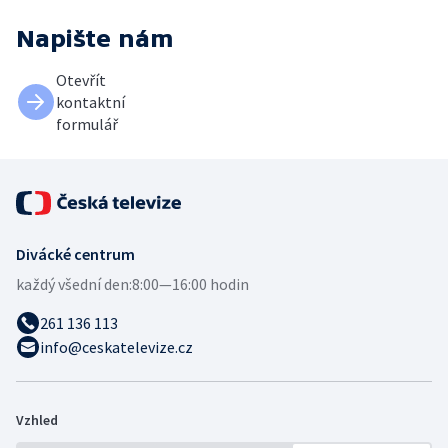
Napište nám
Otevřít
kontaktní
formulář
Divácké centrum
každý všední den:
8:00—16:00 hodin
261 136 113
info@ceskatelevize.cz
Vzhled