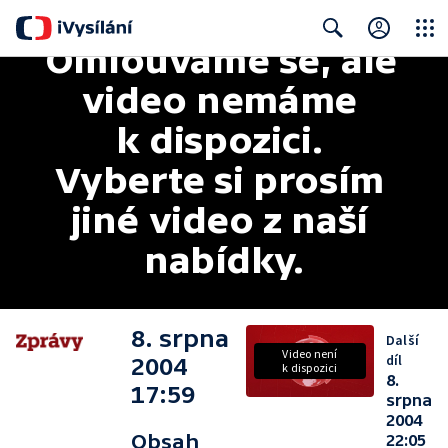
Omlouváme se, ale 
Close
Search
video nemáme 
k dispozici. 
Vyberte si prosím 
jiné video z naší 
nabídky.
8. srpna
Další
Video není
díl
2004
k dispozici
8.
17:59
srpna
2004
Obsah
22:05