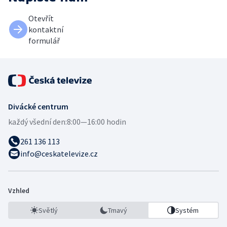
Otevřít
kontaktní
formulář
Divácké centrum
každý všední den:
8:00—16:00 hodin
261 136 113
info@ceskatelevize.cz
Vzhled
Světlý
Tmavý
Systém