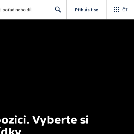
Přihlásit se
ČT
Search
ici. Vyberte si 
ídky.