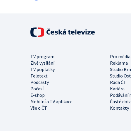
TV program
Pro média
Živé vysílání
Reklama
TV poplatky
Studio Br
Teletext
Studio Os
Podcasty
Rada ČT
Počasí
Kariéra
E-shop
Podávání 
Mobilní a TV aplikace
Časté dot
Vše o ČT
Kontakty