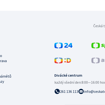
Česká t
no
trava
Divácké centrum
námětů
azy
každý všední den:
8:00—16:00 ho
261 136 113
info@ceskate