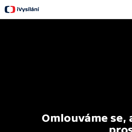
Omlouváme se, al
pros