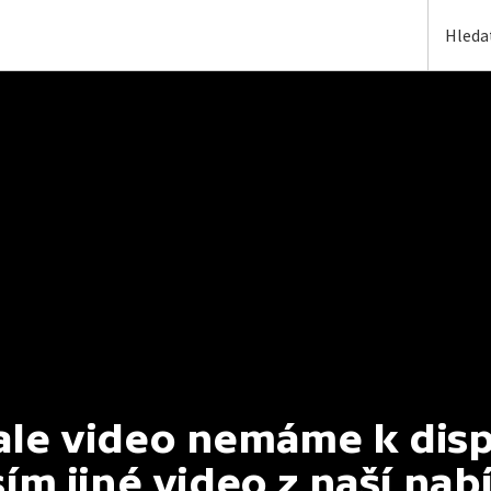
e video nemáme k dispoz
ím jiné video z naší nab