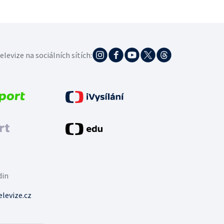
elevize na sociálních sítích:
din
levize.cz