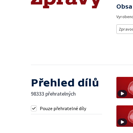
Obsa
Vyroben
Zpravod
Přehled dílů
98333 přehratelných
Pouze přehratelné díly