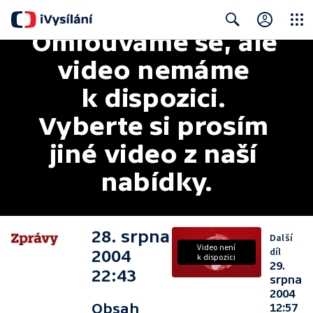
Omlouváme se, ale 
Close
Search
video nemáme 
k dispozici. 
Vyberte si prosím 
jiné video z naší 
nabídky.
28. srpna
Další
Video není
díl
2004
k dispozici
29.
22:43
srpna
2004
Obsah
12:57