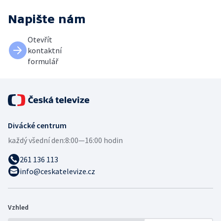
Napište nám
Otevřít
kontaktní
formulář
Divácké centrum
každý všední den:
8:00—16:00 hodin
261 136 113
info@ceskatelevize.cz
Vzhled