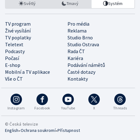
Světlý
Tmavý
Systém
TV program
Pro média
Živé vysílání
Reklama
TV poplatky
Studio Brno
Teletext
Studio Ostrava
Podcasty
Rada ČT
Počasí
Kariéra
E-shop
Podávání námětů
Mobilní a TV aplikace
Časté dotazy
Vše o ČT
Kontakty
Instagram
Facebook
YouTube
X
Threads
© Česká televize
•
•
English
Ochrana soukromí
Přístupnost