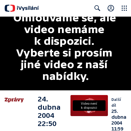
Omlouváme se, ale 
Close
Search
video nemáme 
k dispozici. 
Vyberte si prosím 
jiné video z naší 
nabídky.
24.
Další
Video není
díl
dubna
k dispozici
25.
2004
dubna
22:50
2004
11:59