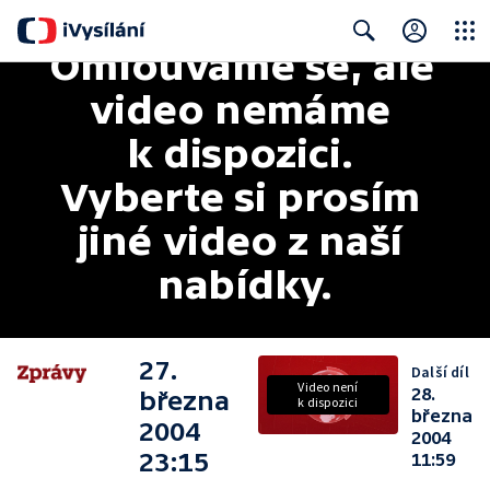
Omlouváme se, ale 
Close
Search
video nemáme 
k dispozici. 
Vyberte si prosím 
jiné video z naší 
nabídky.
27.
Další díl
Video není
28.
března
k dispozici
března
2004
2004
23:15
11:59