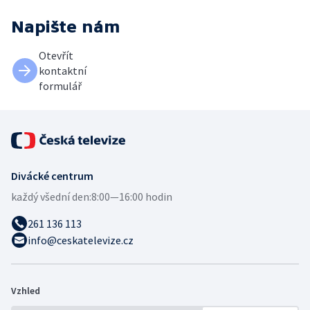
Napište nám
Otevřít
kontaktní
formulář
Divácké centrum
každý všední den:
8:00—16:00 hodin
261 136 113
info@ceskatelevize.cz
Vzhled