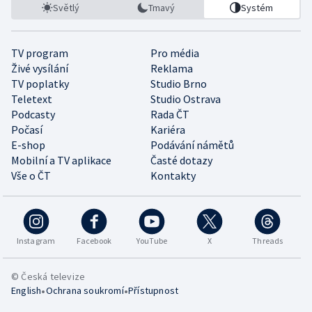
Světlý
Tmavý
Systém
TV program
Pro média
Živé vysílání
Reklama
TV poplatky
Studio Brno
Teletext
Studio Ostrava
Podcasty
Rada ČT
Počasí
Kariéra
E-shop
Podávání námětů
Mobilní a TV aplikace
Časté dotazy
Vše o ČT
Kontakty
Instagram
Facebook
YouTube
X
Threads
© Česká televize
•
•
English
Ochrana soukromí
Přístupnost