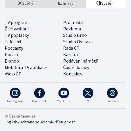
Světlý
Tmavý
Systém
TV program
Pro média
Živé vysílání
Reklama
TV poplatky
Studio Brno
Teletext
Studio Ostrava
Podcasty
Rada ČT
Počasí
Kariéra
E-shop
Podávání námětů
Mobilní a TV aplikace
Časté dotazy
Vše o ČT
Kontakty
Instagram
Facebook
YouTube
X
Threads
© Česká televize
•
•
English
Ochrana soukromí
Přístupnost