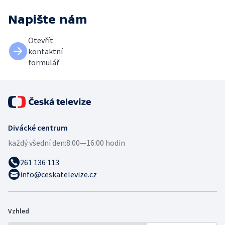
Napište nám
Otevřít
kontaktní
formulář
Divácké centrum
každý všední den:
8:00—16:00 hodin
261 136 113
info@ceskatelevize.cz
Vzhled