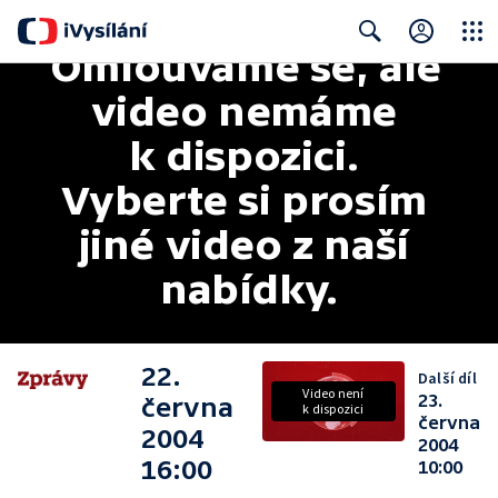
Omlouváme se, ale 
Close
Search
video nemáme 
k dispozici. 
Vyberte si prosím 
jiné video z naší 
nabídky.
22.
Další díl
Video není
23.
června
k dispozici
června
2004
2004
16:00
10:00