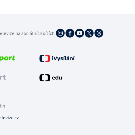
elevize na sociálních sítích:
din
levize.cz