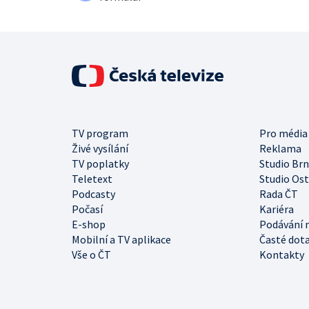
TV program
Pro média
Živé vysílání
Reklama
TV poplatky
Studio Br
Teletext
Studio Os
Podcasty
Rada ČT
Počasí
Kariéra
E-shop
Podávání 
Mobilní a TV aplikace
Časté dot
Vše o ČT
Kontakty