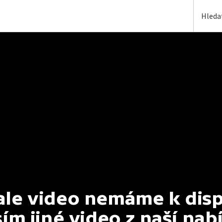
e video nemáme k dispoz
ím jiné video z naší nab