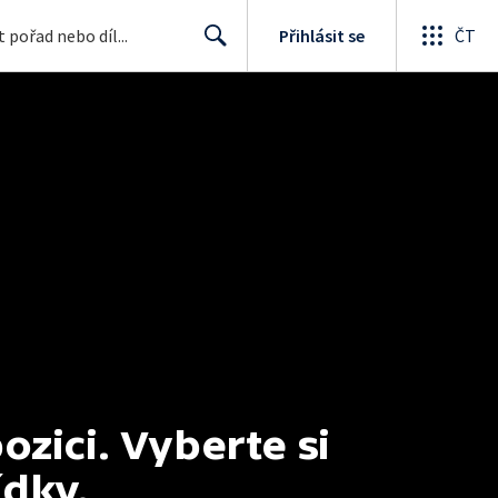
Přihlásit se
ČT
Search
ici. Vyberte si 
ídky.