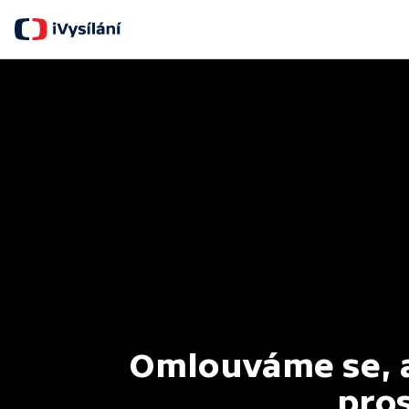
Omlouváme se, al
pros