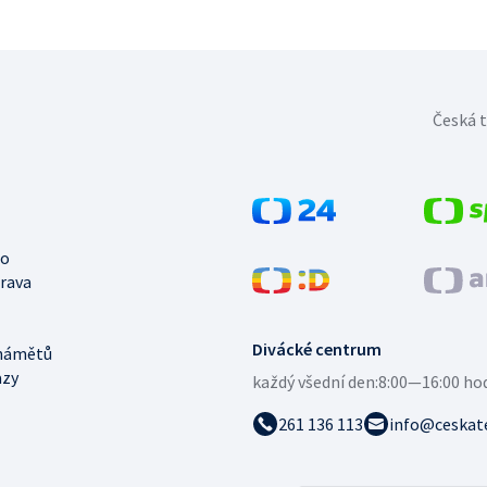
Česká t
no
trava
Divácké centrum
námětů
azy
každý všední den:
8:00—16:00 ho
261 136 113
info@ceskate