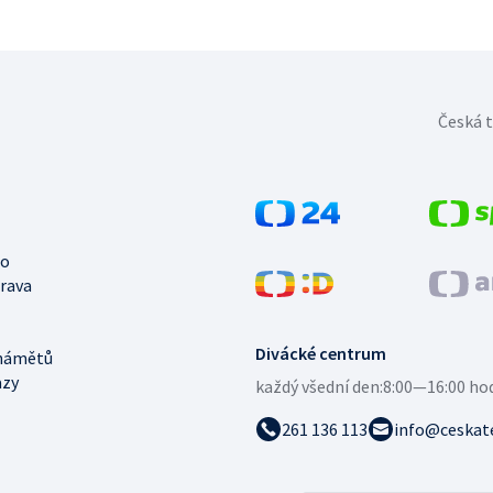
Česká t
no
trava
Divácké centrum
námětů
azy
každý všední den:
8:00—16:00 ho
261 136 113
info@ceskate