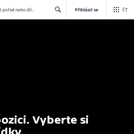
Přihlásit se
ČT
Search
ici. Vyberte si 
ídky.