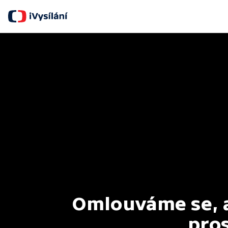
Omlouváme se, al
pros