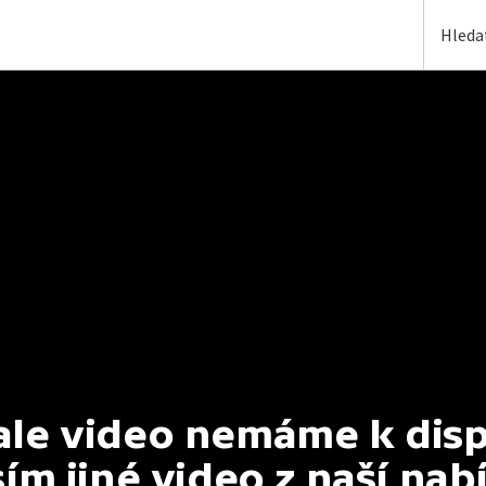
e video nemáme k dispoz
ím jiné video z naší nab