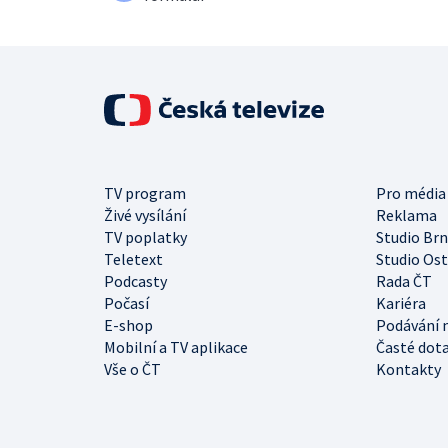
TV program
Pro média
Živé vysílání
Reklama
TV poplatky
Studio Br
Teletext
Studio Os
Podcasty
Rada ČT
Počasí
Kariéra
E-shop
Podávání 
Mobilní a TV aplikace
Časté dot
Vše o ČT
Kontakty