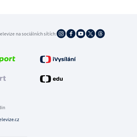
elevize na sociálních sítích:
din
levize.cz