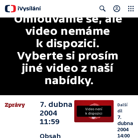
Omlouváme se, ale 
Close
Search
video nemáme 
k dispozici. 
Vyberte si prosím 
jiné video z naší 
nabídky.
7. dubna
Další
Video není
díl
2004
k dispozici
7.
11:59
dubna
2004
Obsah
14:00