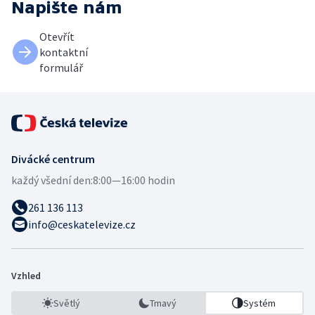
Napište nám
Otevřít
kontaktní
formulář
Divácké centrum
každý všední den:
8:00—16:00 hodin
261 136 113
info@ceskatelevize.cz
Vzhled
Světlý
Tmavý
Systém