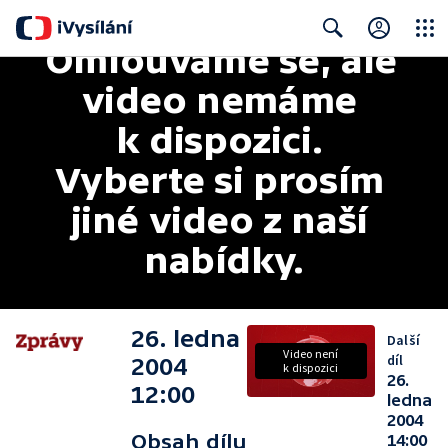
Omlouváme se, ale 
Close
Search
video nemáme 
k dispozici. 
Vyberte si prosím 
jiné video z naší 
nabídky.
26. ledna
Další
Video není
díl
2004
k dispozici
26.
12:00
ledna
2004
Obsah dílu
14:00