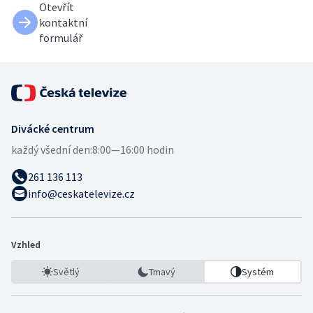
Otevřít
kontaktní
formulář
Divácké centrum
každý všední den:
8:00—16:00 hodin
261 136 113
info@ceskatelevize.cz
Vzhled
Světlý
Tmavý
Systém