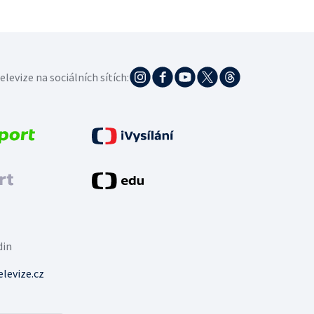
elevize na sociálních sítích:
din
levize.cz