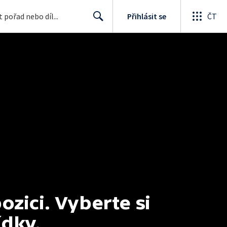
Přihlásit se
ČT
Search
ici. Vyberte si 
ídky.