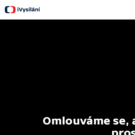
Omlouváme se, al
pros