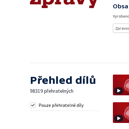
Obsa
Vyroben
Zpravod
Přehled dílů
98319 přehratelných
Pouze přehratelné díly