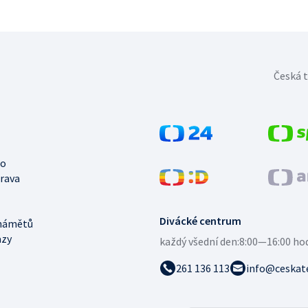
Česká t
no
trava
Divácké centrum
námětů
azy
každý všední den:
8:00—16:00 ho
261 136 113
info@ceskate