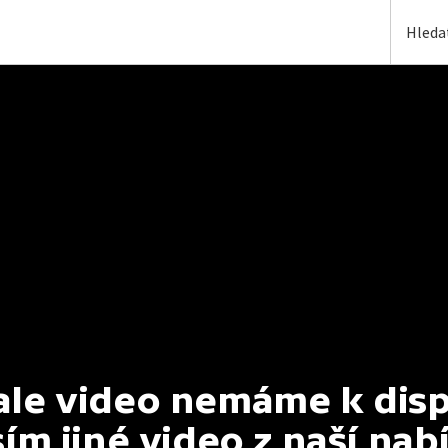
e video nemáme k dispoz
ím jiné video z naší nab