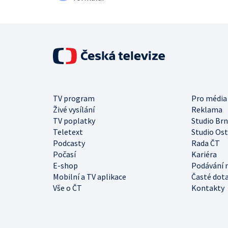
TV program
Pro média
Živé vysílání
Reklama
TV poplatky
Studio Br
Teletext
Studio Os
Podcasty
Rada ČT
Počasí
Kariéra
E-shop
Podávání 
Mobilní a TV aplikace
Časté dot
Vše o ČT
Kontakty