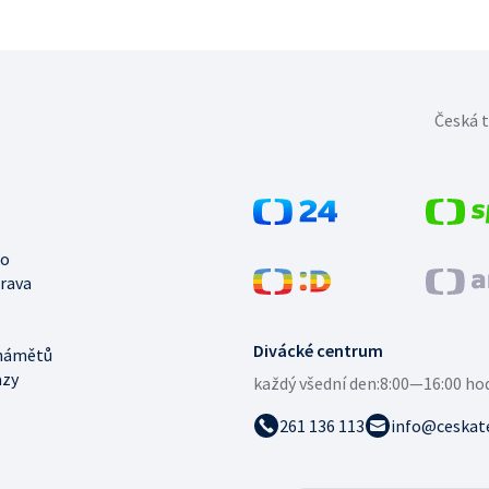
Česká t
no
trava
Divácké centrum
námětů
azy
každý všední den:
8:00—16:00 ho
261 136 113
info@ceskate