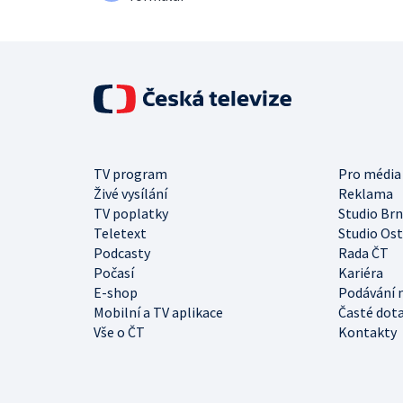
TV program
Pro média
Živé vysílání
Reklama
TV poplatky
Studio Br
Teletext
Studio Os
Podcasty
Rada ČT
Počasí
Kariéra
E-shop
Podávání 
Mobilní a TV aplikace
Časté dot
Vše o ČT
Kontakty