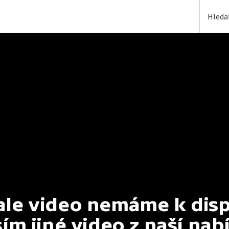
e video nemáme k dispoz
ím jiné video z naší nab