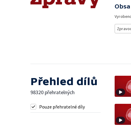
Obsa
Vyroben
Zpravod
Přehled dílů
98320 přehratelných
Pouze přehratelné díly