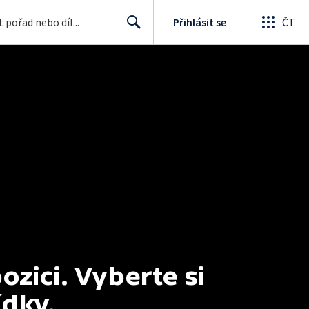
Přihlásit se
ČT
Search
ici. Vyberte si 
ídky.