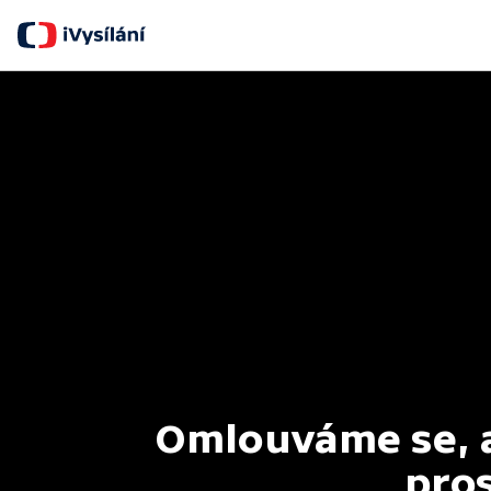
Omlouváme se, al
pros