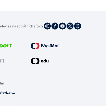
elevize na sociálních sítích:
din
levize.cz