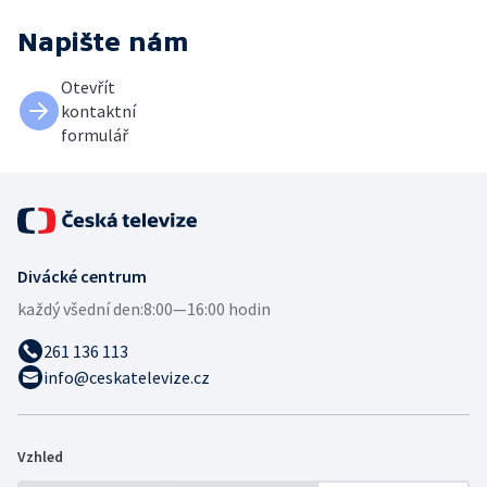
Napište nám
Otevřít
kontaktní
formulář
Divácké centrum
každý všední den:
8:00—16:00 hodin
261 136 113
info@ceskatelevize.cz
Vzhled