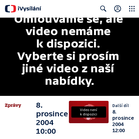
Omlouváme se, ale 
Close
Search
video nemáme 
k dispozici. 
Vyberte si prosím 
jiné video z naší 
nabídky.
8.
Další díl
Video není
8.
prosince
k dispozici
prosince
2004
2004
10:00
12:00