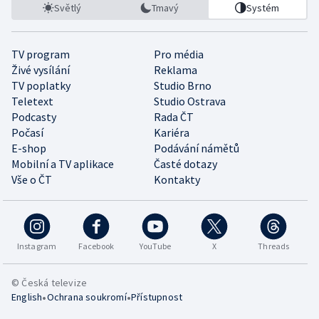
Světlý
Tmavý
Systém
TV program
Pro média
Živé vysílání
Reklama
TV poplatky
Studio Brno
Teletext
Studio Ostrava
Podcasty
Rada ČT
Počasí
Kariéra
E-shop
Podávání námětů
Mobilní a TV aplikace
Časté dotazy
Vše o ČT
Kontakty
Instagram
Facebook
YouTube
X
Threads
© Česká televize
•
•
English
Ochrana soukromí
Přístupnost