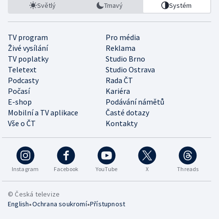
Světlý
Tmavý
Systém
TV program
Pro média
Živé vysílání
Reklama
TV poplatky
Studio Brno
Teletext
Studio Ostrava
Podcasty
Rada ČT
Počasí
Kariéra
E-shop
Podávání námětů
Mobilní a TV aplikace
Časté dotazy
Vše o ČT
Kontakty
Instagram
Facebook
YouTube
X
Threads
© Česká televize
•
•
English
Ochrana soukromí
Přístupnost