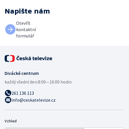
Napište nám
Otevřít
kontaktní
formulář
Divácké centrum
každý všední den:
8:00—16:00 hodin
261 136 113
info@ceskatelevize.cz
Vzhled