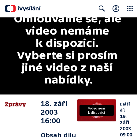
Omlouváme se, ale 
Close
Search
video nemáme 
k dispozici. 
Vyberte si prosím 
jiné video z naší 
nabídky.
18. září
Další
Video není
díl
2003
k dispozici
19.
16:00
září
2003
Obsah dílu
09:00