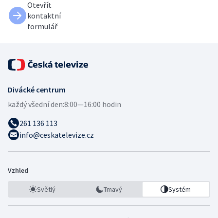
Otevřít
kontaktní
formulář
Divácké centrum
každý všední den:
8:00—16:00 hodin
261 136 113
info@ceskatelevize.cz
Vzhled
Světlý
Tmavý
Systém