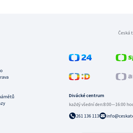
Česká t
no
trava
Divácké centrum
námětů
azy
každý všední den:
8:00—16:00 ho
261 136 113
info@ceskate