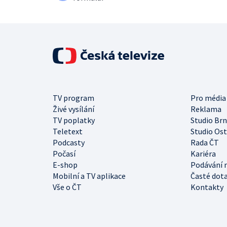
TV program
Pro média
Živé vysílání
Reklama
TV poplatky
Studio Br
Teletext
Studio Os
Podcasty
Rada ČT
Počasí
Kariéra
E-shop
Podávání 
Mobilní a TV aplikace
Časté dot
Vše o ČT
Kontakty