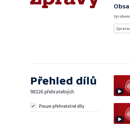
Obsa
Vyroben
Zpravod
Přehled dílů
98326 přehratelných
Pouze přehratelné díly