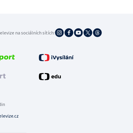
elevize na sociálních sítích:
din
levize.cz