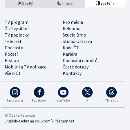
Světlý
Tmavý
Systém
TV program
Pro média
Živé vysílání
Reklama
TV poplatky
Studio Brno
Teletext
Studio Ostrava
Podcasty
Rada ČT
Počasí
Kariéra
E-shop
Podávání námětů
Mobilní a TV aplikace
Časté dotazy
Vše o ČT
Kontakty
Instagram
Facebook
YouTube
X
Threads
© Česká televize
•
•
English
Ochrana soukromí
Přístupnost