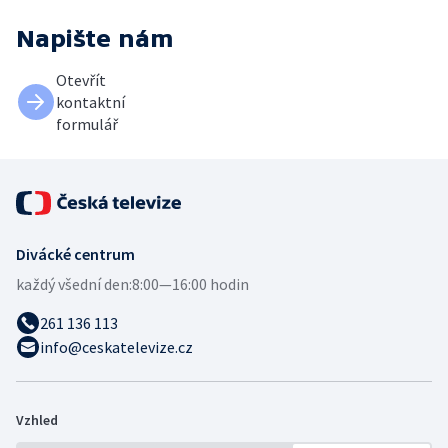
Napište nám
Otevřít
kontaktní
formulář
Divácké centrum
každý všední den:
8:00—16:00 hodin
261 136 113
info@ceskatelevize.cz
Vzhled