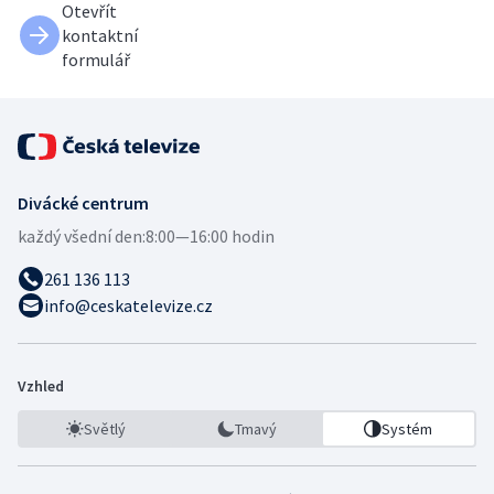
Otevřít
kontaktní
formulář
Divácké centrum
každý všední den:
8:00—16:00 hodin
261 136 113
info@ceskatelevize.cz
Vzhled
Světlý
Tmavý
Systém