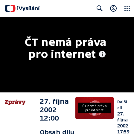
Close
Search
ČT nemá práva 
pro internet
27. října
Další
ČT nemá práva
díl
2002
pro internet
27.
12:00
října
2002
Obsah dílu
17:59