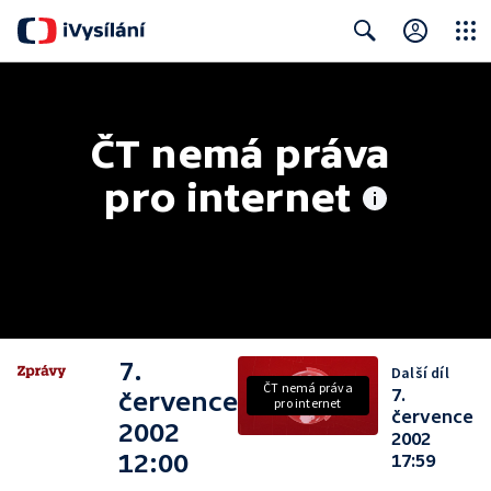
Close
Search
ČT nemá práva 
pro internet
7.
Další díl
ČT nemá práva
7.
července
pro internet
července
2002
2002
12:00
17:59