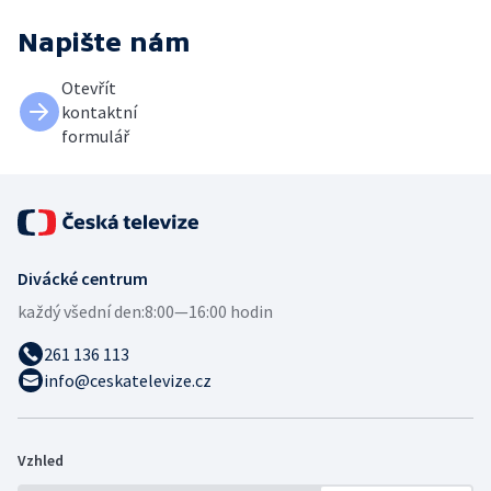
Napište nám
Otevřít
kontaktní
formulář
Divácké centrum
každý všední den:
8:00—16:00 hodin
261 136 113
info@ceskatelevize.cz
Vzhled