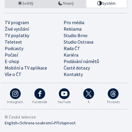
Světlý
Tmavý
Systém
TV program
Pro média
Živé vysílání
Reklama
TV poplatky
Studio Brno
Teletext
Studio Ostrava
Podcasty
Rada ČT
Počasí
Kariéra
E-shop
Podávání námětů
Mobilní a TV aplikace
Časté dotazy
Vše o ČT
Kontakty
Instagram
Facebook
YouTube
X
Threads
© Česká televize
•
•
English
Ochrana soukromí
Přístupnost