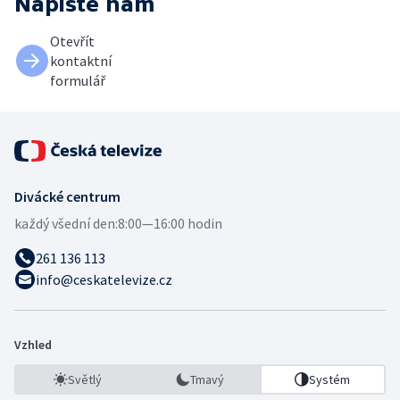
Napište nám
Otevřít
kontaktní
formulář
Divácké centrum
každý všední den:
8:00—16:00 hodin
261 136 113
info@ceskatelevize.cz
Vzhled
Světlý
Tmavý
Systém