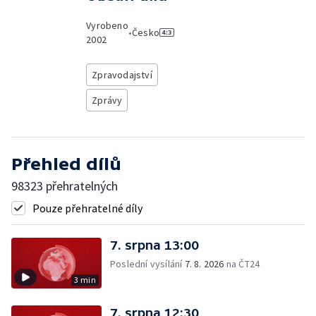
Vyrobeno
•
Česko
2002
Zpravodajství
Zprávy
Přehled dílů
98323 přehratelných
Pouze přehratelné díly
7. srpna 13:00
Poslední vysílání
7. 8. 2026
na ČT24
3 min
7. srpna 12:30