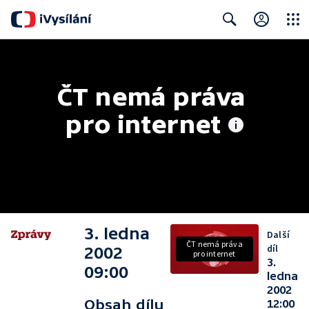
Close
Search
ČT nemá práva 
pro internet
3. ledna
Další
ČT nemá práva
díl
2002
pro internet
3.
09:00
ledna
2002
Obsah dílu
12:00