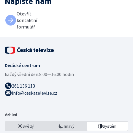
Napište nám
Otevřít
kontaktní
formulář
Divácké centrum
každý všední den:
8:00—16:00 hodin
261 136 113
info@ceskatelevize.cz
Vzhled
Světlý
Tmavý
Systém