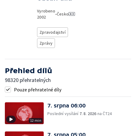
Vyrobeno
•
Česko
2002
Zpravodajství
Zprávy
Přehled dílů
98320 přehratelných
Pouze přehratelné díly
7. srpna 06:00
Poslední vysílání
7. 8. 2026
na ČT24
12 min
7. srpna 05:00