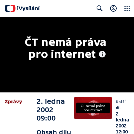
Close
Search
ČT nemá práva 
pro internet
2. ledna
Další
ČT nemá práva
díl
2002
pro internet
2.
09:00
ledna
2002
Obsah dílu
12:00