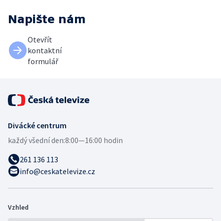
Napište nám
Otevřít
kontaktní
formulář
Divácké centrum
každý všední den:
8:00—16:00 hodin
261 136 113
info@ceskatelevize.cz
Vzhled