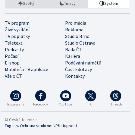
Světlý
Tmavý
Systém
TV program
Pro média
Živé vysílání
Reklama
TV poplatky
Studio Brno
Teletext
Studio Ostrava
Podcasty
Rada ČT
Počasí
Kariéra
E-shop
Podávání námětů
Mobilní a TV aplikace
Časté dotazy
Vše o ČT
Kontakty
Instagram
Facebook
YouTube
X
Threads
© Česká televize
•
•
English
Ochrana soukromí
Přístupnost