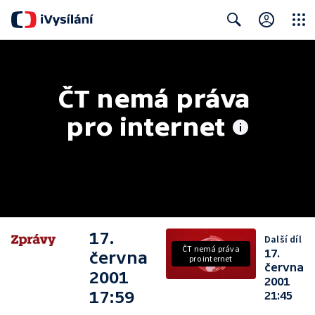
Close
Search
ČT nemá práva 
pro internet
17.
Další díl
ČT nemá práva
17.
června
pro internet
června
2001
2001
17:59
21:45