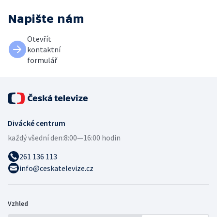
Napište nám
Otevřít
kontaktní
formulář
Divácké centrum
každý všední den:
8:00—16:00 hodin
261 136 113
info@ceskatelevize.cz
Vzhled