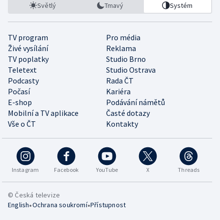
Světlý
Tmavý
Systém
TV program
Pro média
Živé vysílání
Reklama
TV poplatky
Studio Brno
Teletext
Studio Ostrava
Podcasty
Rada ČT
Počasí
Kariéra
E-shop
Podávání námětů
Mobilní a TV aplikace
Časté dotazy
Vše o ČT
Kontakty
Instagram
Facebook
YouTube
X
Threads
© Česká televize
•
•
English
Ochrana soukromí
Přístupnost