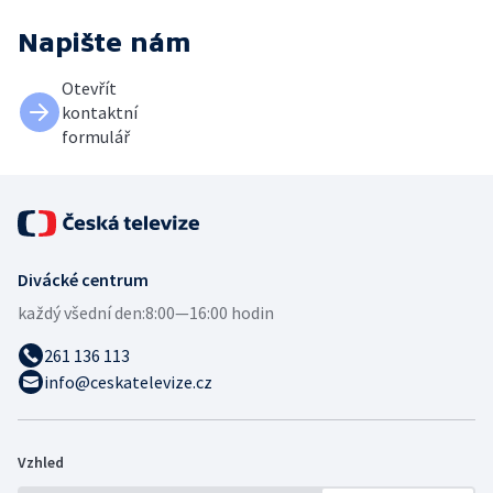
Napište nám
Otevřít
kontaktní
formulář
Divácké centrum
každý všední den:
8:00—16:00 hodin
261 136 113
info@ceskatelevize.cz
Vzhled