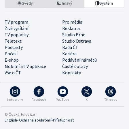
Světlý
Tmavý
Systém
TV program
Pro média
Živé vysílání
Reklama
TV poplatky
Studio Brno
Teletext
Studio Ostrava
Podcasty
Rada ČT
Počasí
Kariéra
E-shop
Podávání námětů
Mobilní a TV aplikace
Časté dotazy
Vše o ČT
Kontakty
Instagram
Facebook
YouTube
X
Threads
© Česká televize
•
•
English
Ochrana soukromí
Přístupnost