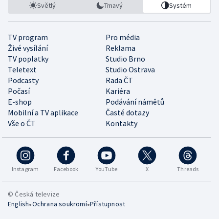
Světlý
Tmavý
Systém
TV program
Pro média
Živé vysílání
Reklama
TV poplatky
Studio Brno
Teletext
Studio Ostrava
Podcasty
Rada ČT
Počasí
Kariéra
E-shop
Podávání námětů
Mobilní a TV aplikace
Časté dotazy
Vše o ČT
Kontakty
Instagram
Facebook
YouTube
X
Threads
© Česká televize
•
•
English
Ochrana soukromí
Přístupnost