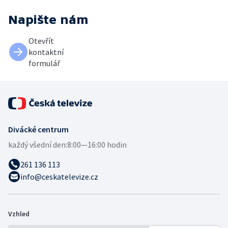
Napište nám
Otevřít
kontaktní
formulář
Divácké centrum
každý všední den:
8:00—16:00 hodin
261 136 113
info@ceskatelevize.cz
Vzhled