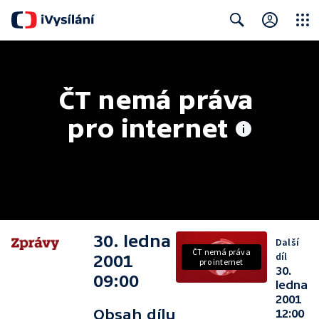
Close
Search
ČT nemá práva 
pro internet
30. ledna
Další
ČT nemá práva
díl
2001
pro internet
30.
09:00
ledna
2001
Obsah dílu
12:00