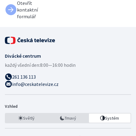
Otevřít
kontaktní
formulář
Divácké centrum
každý všední den:
8:00—16:00 hodin
261 136 113
info@ceskatelevize.cz
Vzhled
Světlý
Tmavý
Systém