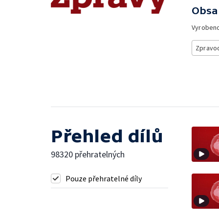
Obsa
Vyroben
Zpravod
Přehled dílů
98320 přehratelných
Pouze přehratelné díly