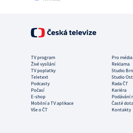
TV program
Pro média
Živé vysílání
Reklama
TV poplatky
Studio Br
Teletext
Studio Os
Podcasty
Rada ČT
Počasí
Kariéra
E-shop
Podávání 
Mobilní a TV aplikace
Časté dot
Vše o ČT
Kontakty