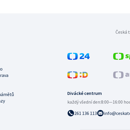
Česká t
no
trava
Divácké centrum
námětů
azy
každý všední den:
8:00—16:00 ho
261 136 113
info@ceskate