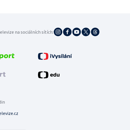
elevize na sociálních sítích:
din
levize.cz