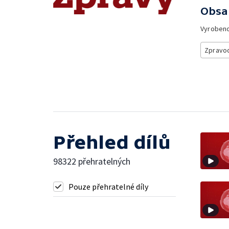
Obsa
Vyroben
Zpravod
Přehled dílů
98322 přehratelných
Pouze přehratelné díly