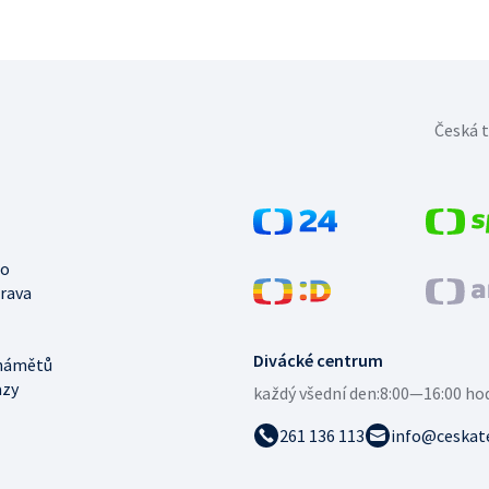
Česká t
no
trava
Divácké centrum
námětů
azy
každý všední den:
8:00—16:00 ho
261 136 113
info@ceskate