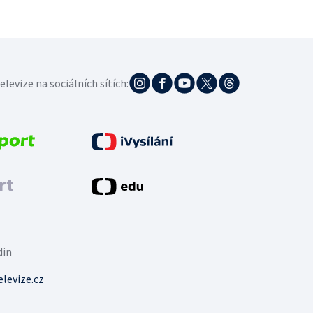
elevize na sociálních sítích:
din
levize.cz