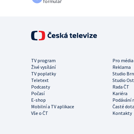
formulář
TV program
Pro média
Živé vysílání
Reklama
TV poplatky
Studio Br
Teletext
Studio Os
Podcasty
Rada ČT
Počasí
Kariéra
E-shop
Podávání 
Mobilní a TV aplikace
Časté dot
Vše o ČT
Kontakty