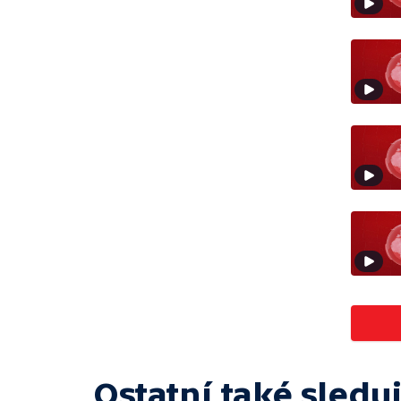
Ostatní také sleduj