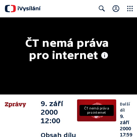
Close
Search
ČT nemá práva 
pro internet
9. září
Další
ČT nemá práva
díl
2000
pro internet
9.
12:00
září
2000
Obsah dílu
17:59