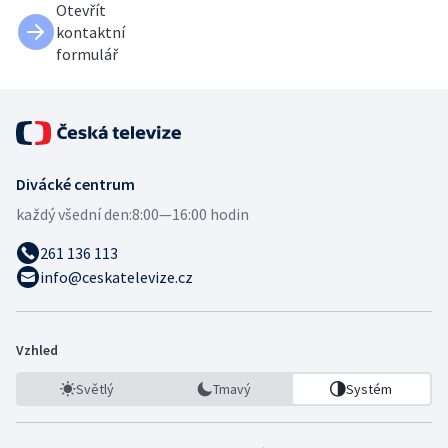
Otevřít
kontaktní
formulář
Divácké centrum
každý všední den:
8:00—16:00 hodin
261 136 113
info@ceskatelevize.cz
Vzhled
Světlý
Tmavý
Systém