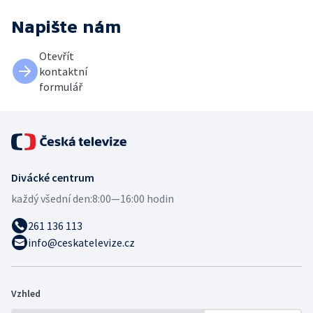
Napište nám
Otevřít
kontaktní
formulář
Divácké centrum
každý všední den:
8:00—16:00 hodin
261 136 113
info@ceskatelevize.cz
Vzhled