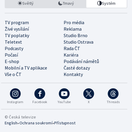
Světlý
Tmavý
Systém
TV program
Pro média
Živé vysílání
Reklama
TV poplatky
Studio Brno
Teletext
Studio Ostrava
Podcasty
Rada ČT
Počasí
Kariéra
E-shop
Podávání námětů
Mobilní a TV aplikace
Časté dotazy
Vše o ČT
Kontakty
Instagram
Facebook
YouTube
X
Threads
© Česká televize
•
•
English
Ochrana soukromí
Přístupnost