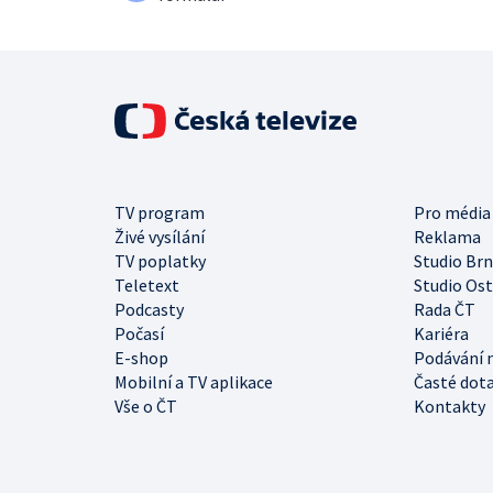
TV program
Pro média
Živé vysílání
Reklama
TV poplatky
Studio Br
Teletext
Studio Os
Podcasty
Rada ČT
Počasí
Kariéra
E-shop
Podávání 
Mobilní a TV aplikace
Časté dot
Vše o ČT
Kontakty