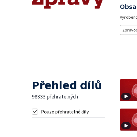
Obsa
Vyroben
Zpravod
Přehled dílů
98333 přehratelných
Pouze přehratelné díly