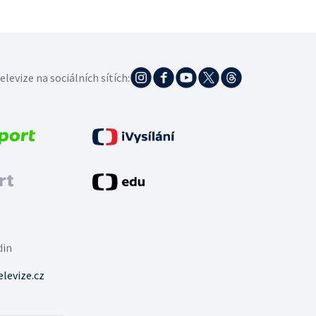
elevize na sociálních sítích:
din
levize.cz