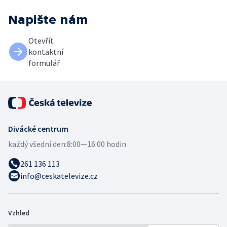
Napište nám
Otevřít
kontaktní
formulář
Divácké centrum
každý všední den:
8:00—16:00 hodin
261 136 113
info@ceskatelevize.cz
Vzhled