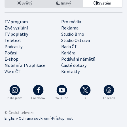
Světlý
Tmavý
Systém
TV program
Pro média
Živé vysílání
Reklama
TV poplatky
Studio Brno
Teletext
Studio Ostrava
Podcasty
Rada ČT
Počasí
Kariéra
E-shop
Podávání námětů
Mobilní a TV aplikace
Časté dotazy
Vše o ČT
Kontakty
Instagram
Facebook
YouTube
X
Threads
© Česká televize
•
•
English
Ochrana soukromí
Přístupnost