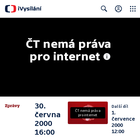
Close
Search
ČT nemá práva 
pro internet
30.
Další díl
ČT nemá práva
1.
června
pro internet
července
2000
2000
16:00
12:00