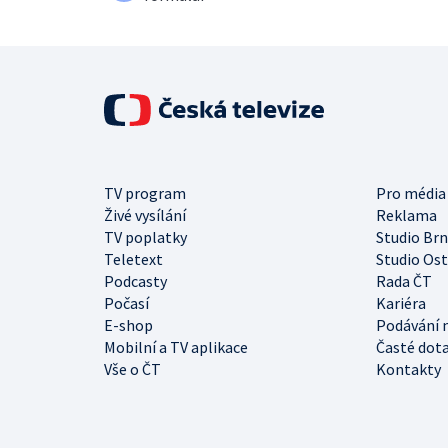
TV program
Pro média
Živé vysílání
Reklama
TV poplatky
Studio Br
Teletext
Studio Os
Podcasty
Rada ČT
Počasí
Kariéra
E-shop
Podávání 
Mobilní a TV aplikace
Časté dot
Vše o ČT
Kontakty