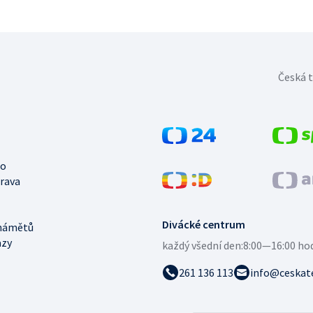
Česká t
no
trava
Divácké centrum
námětů
azy
každý všední den:
8:00—16:00 ho
261 136 113
info@ceskate