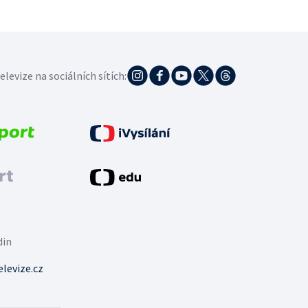
elevize na sociálních sítích:
din
levize.cz