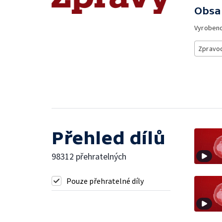
Obsa
Vyroben
Zpravod
Přehled dílů
98312 přehratelných
Pouze přehratelné díly