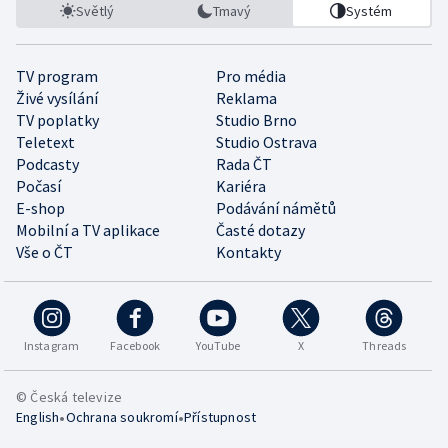
Světlý
Tmavý
Systém
TV program
Pro média
Živé vysílání
Reklama
TV poplatky
Studio Brno
Teletext
Studio Ostrava
Podcasty
Rada ČT
Počasí
Kariéra
E-shop
Podávání námětů
Mobilní a TV aplikace
Časté dotazy
Vše o ČT
Kontakty
Instagram
Facebook
YouTube
X
Threads
© Česká televize
•
•
English
Ochrana soukromí
Přístupnost