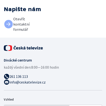
Napište nám
Otevřít
kontaktní
formulář
Divácké centrum
každý všední den:
8:00—16:00 hodin
261 136 113
info@ceskatelevize.cz
Vzhled