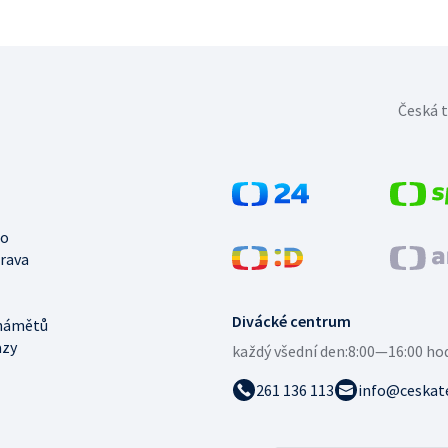
Česká t
no
trava
Divácké centrum
námětů
azy
každý všední den:
8:00—16:00 ho
261 136 113
info@ceskate