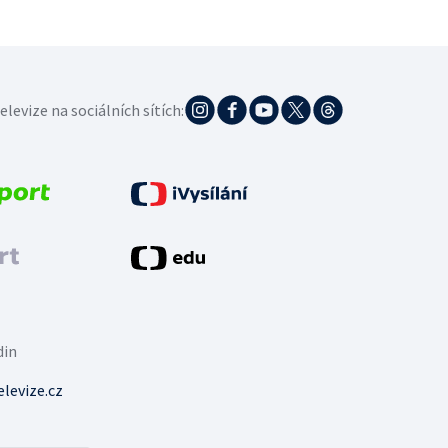
elevize na sociálních sítích:
din
levize.cz