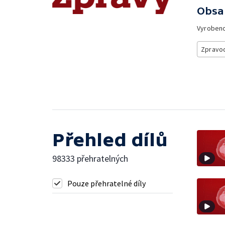
Obsa
Vyroben
Zpravod
Přehled dílů
98333 přehratelných
Pouze přehratelné díly