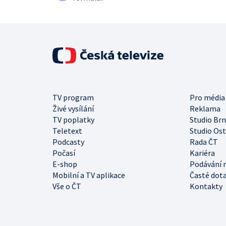
TV program
Pro média
Živé vysílání
Reklama
TV poplatky
Studio Br
Teletext
Studio Os
Podcasty
Rada ČT
Počasí
Kariéra
E-shop
Podávání 
Mobilní a TV aplikace
Časté dot
Vše o ČT
Kontakty