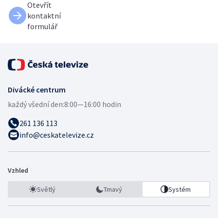
Otevřít
kontaktní
formulář
Divácké centrum
každý všední den:
8:00—16:00 hodin
261 136 113
info@ceskatelevize.cz
Vzhled
Světlý
Tmavý
Systém