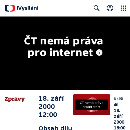
Close
Search
ČT nemá práva 
pro internet
18. září
Další
ČT nemá práva
díl
2000
pro internet
18.
12:00
září
2000
Obsah dílu
16:00