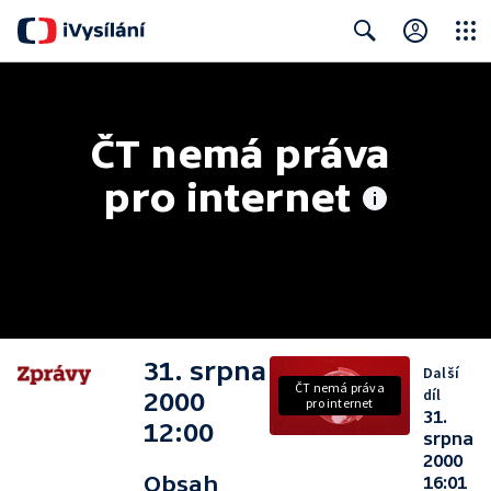
Close
Search
ČT nemá práva 
pro internet
31. srpna
Další
ČT nemá práva
díl
2000
pro internet
31.
12:00
srpna
2000
Obsah
16:01