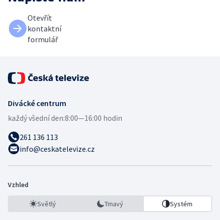
Otevřít
kontaktní
formulář
Divácké centrum
každý všední den:
8:00—16:00 hodin
261 136 113
info@ceskatelevize.cz
Vzhled
Světlý
Tmavý
Systém