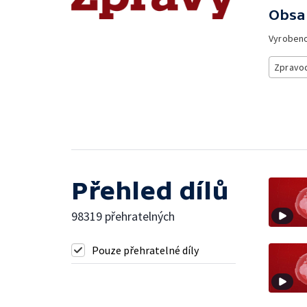
Obsa
Vyroben
Zpravod
Přehled dílů
98319 přehratelných
Pouze přehratelné díly