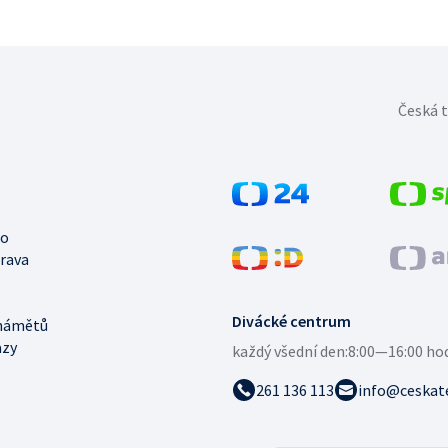
Česká t
no
trava
Divácké centrum
námětů
azy
každý všední den:
8:00—16:00 ho
261 136 113
info@ceskate