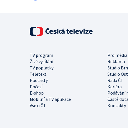
TV program
Pro média
Živé vysílání
Reklama
TV poplatky
Studio Br
Teletext
Studio Os
Podcasty
Rada ČT
Počasí
Kariéra
E-shop
Podávání 
Mobilní a TV aplikace
Časté dot
Vše o ČT
Kontakty