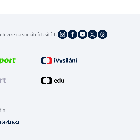
elevize na sociálních sítích:
din
levize.cz