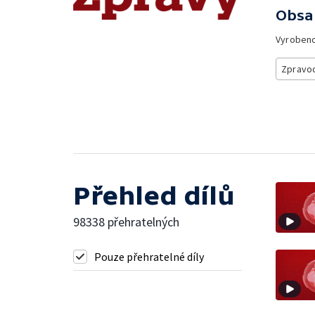
Obsa
Vyroben
Zpravod
Přehled dílů
98338 přehratelných
Pouze přehratelné díly