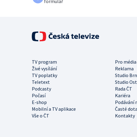
formulář
TV program
Pro média
Živé vysílání
Reklama
TV poplatky
Studio Br
Teletext
Studio Os
Podcasty
Rada ČT
Počasí
Kariéra
E-shop
Podávání 
Mobilní a TV aplikace
Časté dot
Vše o ČT
Kontakty