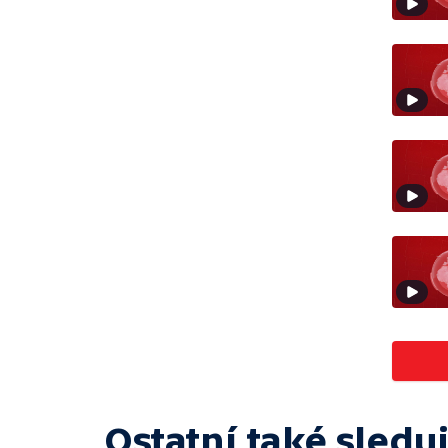
Ostatní také sleduj