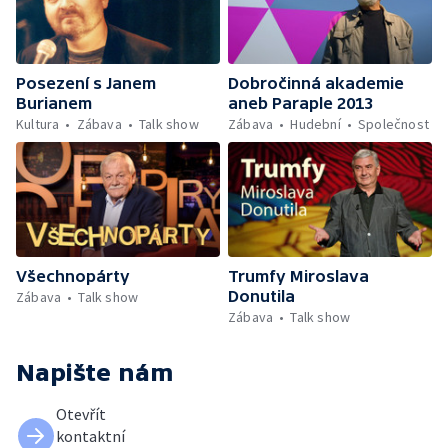
Posezení s Janem
Dobročinná akademie
Burianem
aneb Paraple 2013
Kultura
Zábava
Talk show
Zábava
Hudební
Společnost
Všechnopárty
Trumfy Miroslava
Donutila
Zábava
Talk show
Zábava
Talk show
Napište nám
Otevřít
kontaktní