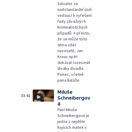
Salvator za
nadstandardní úsilí
vedoucí k vyřešení
řady závažných
kriminalistických
případů. A přesto,
že se může toto
téma zdát
neveselé, Jan
Kraus opět
dokázal rozesmát
diváky divadla
Ponec, včetně
pana Baláže.
Miluše
33:41
Schneibergov
á
Paní Miluše
Schneibergová je
jedna z nejdéle
kojících matek v