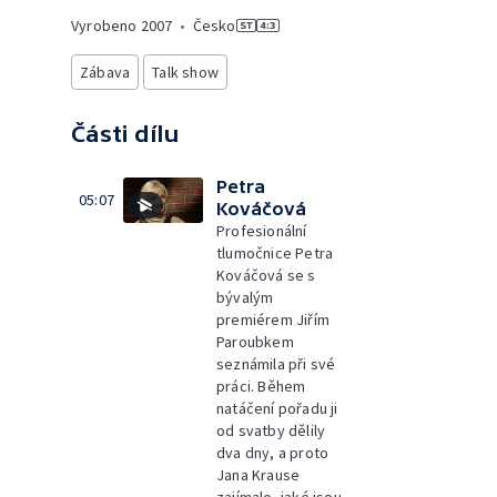
Vyrobeno
2007
•
Česko
Zábava
Talk show
Části dílu
Petra
05:07
Kováčová
Profesionální
tlumočnice Petra
Kováčová se s
bývalým
premiérem Jiřím
Paroubkem
seznámila při své
práci. Během
natáčení pořadu ji
od svatby dělily
dva dny, a proto
Jana Krause