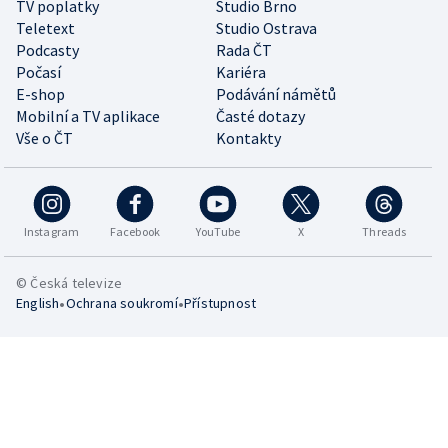
TV poplatky
Studio Brno
Teletext
Studio Ostrava
Podcasty
Rada ČT
Počasí
Kariéra
E-shop
Podávání námětů
Mobilní a TV aplikace
Časté dotazy
Vše o ČT
Kontakty
Instagram
Facebook
YouTube
X
Threads
© Česká televize
•
•
English
Ochrana soukromí
Přístupnost