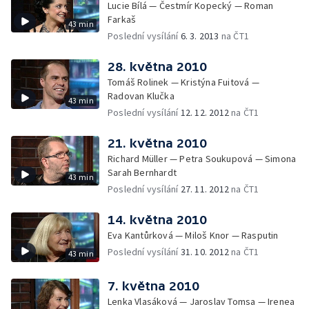
Lucie Bílá — Čestmír Kopecký — Roman
Farkaš
43 min
Poslední vysílání
6. 3. 2013
na ČT1
28. května 2010
Tomáš Rolinek — Kristýna Fuitová —
Radovan Klučka
43 min
Poslední vysílání
12. 12. 2012
na ČT1
21. května 2010
Richard Müller — Petra Soukupová — Simona
Sarah Bernhardt
43 min
Poslední vysílání
27. 11. 2012
na ČT1
14. května 2010
Eva Kantůrková — Miloš Knor — Rasputin
Poslední vysílání
31. 10. 2012
na ČT1
43 min
7. května 2010
Lenka Vlasáková — Jaroslav Tomsa — Irenea