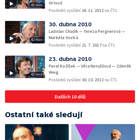
Virtová
43 min
Poslední vysílání
26. 11. 2012
na ČT1
30. dubna 2010
Ladislav Chudík — Tereza Pergnerová —
Markéta Vostrá
42 min
Poslední vysílání
21. 7. 2017
na ČT1
23. dubna 2010
Pavel Kožíšek — Věra Nerušilová — Zdeněk
Weig
42 min
Poslední vysílání
30. 10. 2012
na ČT1
Dalších 10 dílů
Ostatní také sledují