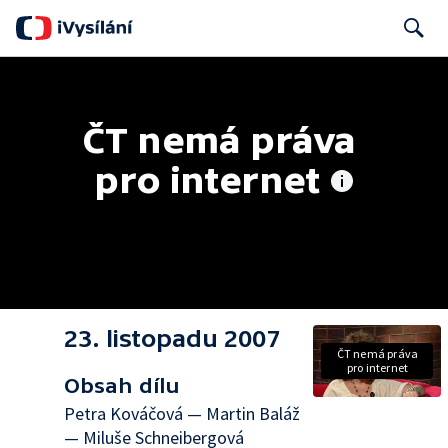
Search
ČT nemá práva 
pro internet
23. listopadu 2007
ČT nemá práva
pro internet
Obsah dílu
Petra Kováčová — Martin Baláž
— Miluše Schneibergová