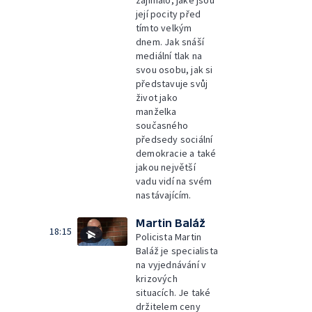
zajímalo, jaké jsou
její pocity před
tímto velkým
dnem. Jak snáší
mediální tlak na
svou osobu, jak si
představuje svůj
život jako
manželka
současného
předsedy sociální
demokracie a také
jakou největší
vadu vidí na svém
nastávajícím.
Martin Baláž
18:15
Policista Martin
Baláž je specialista
na vyjednávání v
krizových
situacích. Je také
držitelem ceny