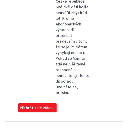
České republice.
Své dvě děti kojila
neuvěřitelných 14
let. Kromě
ekonomických
výhod vidí
přednost
především v tom,
že se jejím dětem
vyhýbají nemoci.
Pokud se Vám to
zdá neuvěřitelné,
rozhodně si
nenechte ujít tento
díl pořadu
Uvolněte se,
prosím.
Přehrát celé video