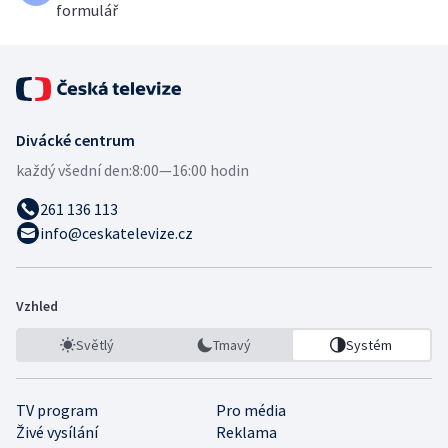
formulář
Divácké centrum
každý všední den:
8:00—16:00 hodin
261 136 113
info@ceskatelevize.cz
Vzhled
Světlý
Tmavý
Systém
TV program
Pro média
Živé vysílání
Reklama