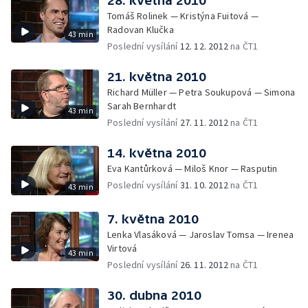
28. května 2010
Tomáš Rolinek — Kristýna Fuitová —
Radovan Klučka
43 min
Poslední vysílání
12. 12. 2012
na ČT1
21. května 2010
Richard Müller — Petra Soukupová — Simona
Sarah Bernhardt
43 min
Poslední vysílání
27. 11. 2012
na ČT1
14. května 2010
Eva Kantůrková — Miloš Knor — Rasputin
Poslední vysílání
31. 10. 2012
na ČT1
43 min
7. května 2010
Lenka Vlasáková — Jaroslav Tomsa — Irenea
Virtová
43 min
Poslední vysílání
26. 11. 2012
na ČT1
30. dubna 2010