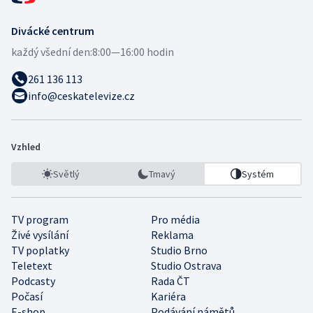
Divácké centrum
každý všední den:
8:00—16:00 hodin
261 136 113
info@ceskatelevize.cz
Vzhled
Světlý
Tmavý
Systém
TV program
Pro média
Živé vysílání
Reklama
TV poplatky
Studio Brno
Teletext
Studio Ostrava
Podcasty
Rada ČT
Počasí
Kariéra
E-shop
Podávání námětů