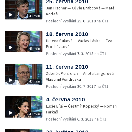
25. června 2010
Jan Fischer — Olivie Brabcová — Matěj
Kodeš
43 min
Poslední vysílání
25. 6. 2010
na ČT1
18. června 2010
Helena Suková — Václav Láska — Eva
Procházková
43 min
Poslední vysílání
7. 3. 2013
na ČT1
11. června 2010
Zdeněk Pohlreich — Aneta Langerová —
Vlastimil Vondruška
43 min
Poslední vysílání
20. 7. 2017
na ČT1
4. června 2010
Lucie Bílá — Čestmír Kopecký — Roman
Farkaš
43 min
Poslední vysílání
6. 3. 2013
na ČT1