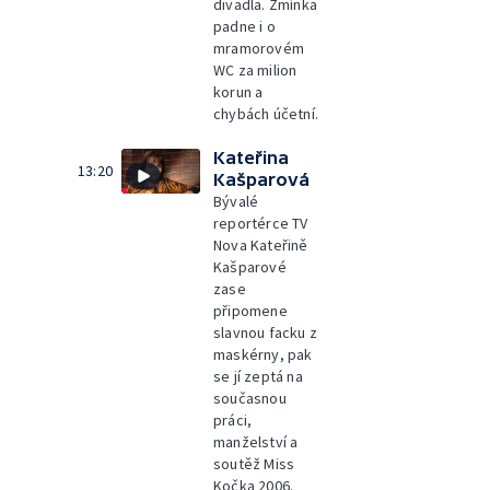
divadla. Zmínka
padne i o
mramorovém
WC za milion
korun a
chybách účetní.
Kateřina
13:20
Kašparová
Bývalé
reportérce TV
Nova Kateřině
Kašparové
zase
připomene
slavnou facku z
maskérny, pak
se jí zeptá na
současnou
práci,
manželství a
soutěž Miss
Kočka 2006.