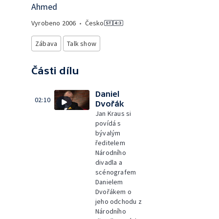
Ahmed
Vyrobeno
2006
•
Česko
Zábava
Talk show
Části dílu
Daniel
02:10
Dvořák
Jan Kraus si
povídá s
bývalým
ředitelem
Národního
divadla a
scénografem
Danielem
Dvořákem o
jeho odchodu z
Národního