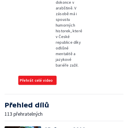
dokonce v
arabštině. V
zásobě má i
spoustu
humorných
historek, které
v České
republice díky
odlišné
mentalitě a
jazykové
bariéře zažil.
Přehrát celé video
Přehled dílů
113 přehratelných