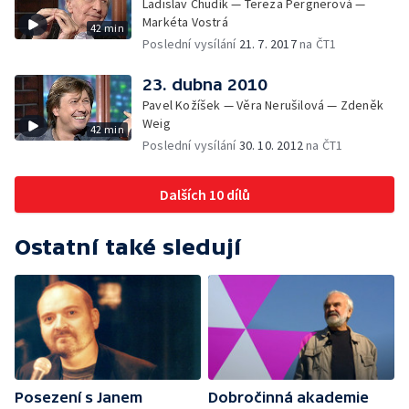
Ladislav Chudík — Tereza Pergnerová —
Markéta Vostrá
42 min
Poslední vysílání
21. 7. 2017
na ČT1
23. dubna 2010
Pavel Kožíšek — Věra Nerušilová — Zdeněk
Weig
42 min
Poslední vysílání
30. 10. 2012
na ČT1
Dalších 10 dílů
Ostatní také sledují
Posezení s Janem
Dobročinná akademie