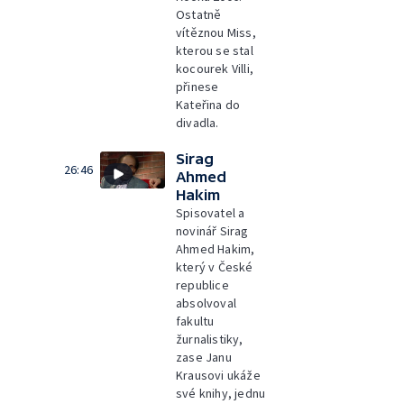
Ostatně
vítěznou Miss,
kterou se stal
kocourek Villi,
přinese
Kateřina do
divadla.
Sirag
26:46
Ahmed
Hakim
Spisovatel a
novinář Sirag
Ahmed Hakim,
který v České
republice
absolvoval
fakultu
žurnalistiky,
zase Janu
Krausovi ukáže
své knihy, jednu