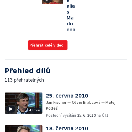
a
alia
s
Ma
do
nna
Přehrát celé video
Přehled dílů
113 přehratelných
25. června 2010
Jan Fischer — Olivie Brabcová — Matěj
Kodeš
43 min
Poslední vysílání
25. 6. 2010
na ČT1
18. června 2010