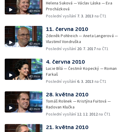
Helena Suková — Václav Láska — Eva
Procházková
43 min
Poslední vysílání
7. 3. 2013
na ČT1
11. června 2010
Zdeněk Pohlreich — Aneta Langerová —
Vlastimil Vondruška
43 min
Poslední vysílání
20. 7. 2017
na ČT1
4. června 2010
Lucie Bílá — Čestmír Kopecký — Roman
Farkaš
43 min
Poslední vysílání
6. 3. 2013
na ČT1
28. května 2010
Tomáš Rolinek — Kristýna Fuitová —
Radovan Klučka
43 min
Poslední vysílání
12. 12. 2012
na ČT1
21. května 2010