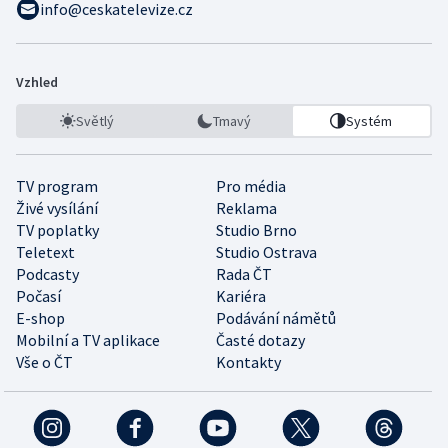
info@ceskatelevize.cz
Vzhled
Světlý
Tmavý
Systém
TV program
Pro média
Živé vysílání
Reklama
TV poplatky
Studio Brno
Teletext
Studio Ostrava
Podcasty
Rada ČT
Počasí
Kariéra
E-shop
Podávání námětů
Mobilní a TV aplikace
Časté dotazy
Vše o ČT
Kontakty