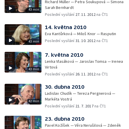
Richard Müller — Petra Soukupová — Simona
Sarah Bernhardt
43 min
Poslední vysílání
27. 11. 2012
na ČT1
14. května 2010
Eva Kantůrková — Miloš Knor — Rasputin
Poslední vysílání
31. 10. 2012
na ČT1
43 min
7. května 2010
Lenka Vlasáková — Jaroslav Tomsa — Irenea
Virtová
43 min
Poslední vysílání
26. 11. 2012
na ČT1
30. dubna 2010
Ladislav Chudík — Tereza Pergnerová —
Markéta Vostrá
42 min
Poslední vysílání
21. 7. 2017
na ČT1
23. dubna 2010
Pavel Kožíšek — Věra Nerušilová — Zdeněk