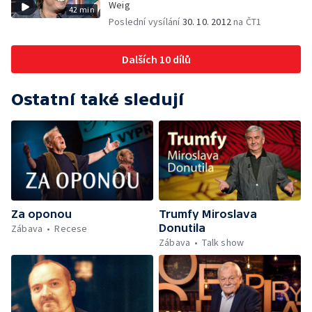
Weig
42 min
Poslední vysílání
30. 10. 2012
na ČT1
Dalších 10 dílů
Ostatní také sledují
Za oponou
Trumfy Miroslava
Donutila
Zábava
Recese
Zábava
Talk show