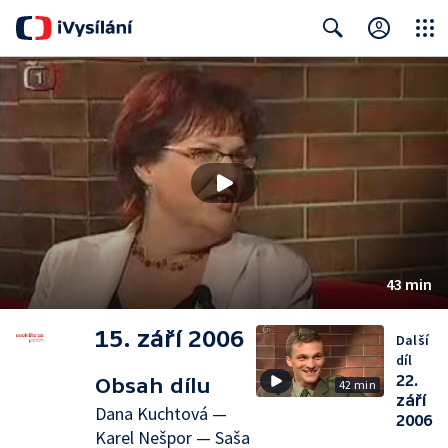
Close
Search
43 min
15. září 2006
Další
díl
22.
Obsah dílu
42 min
září
Dana Kuchtová —
2006
Karel Nešpor — Saša