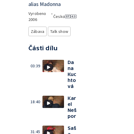
alias Madonna
Vyrobeno
•
Česko
2006
Zábava
Talk show
Části dílu
Da
03:39
na
Kuc
hto
vá
Kar
18:40
el
Neš
por
Saš
31:45