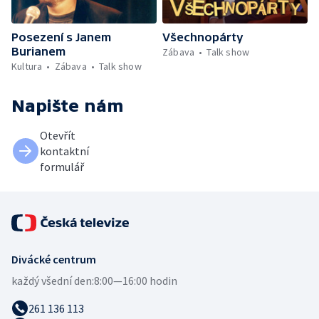
Posezení s Janem
Všechnopárty
Burianem
Zábava
Talk show
Kultura
Zábava
Talk show
Napište nám
Otevřít
kontaktní
formulář
Divácké centrum
každý všední den:
8:00—16:00 hodin
261 136 113