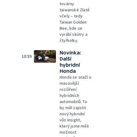
továrny
taiwanské Zlaté
včely – tedy
Taiwan Golden
Bee, kde se
vyrábí skútry a
čtyřkolky.
Novinka:
10:59
Další
hybridní
Honda
Honda se snaží o
masovější
rozšíření
hybridních
automobilů. To
by měl zajistit
nový hybridní
vůz Insight,
který jsme měli
možnost