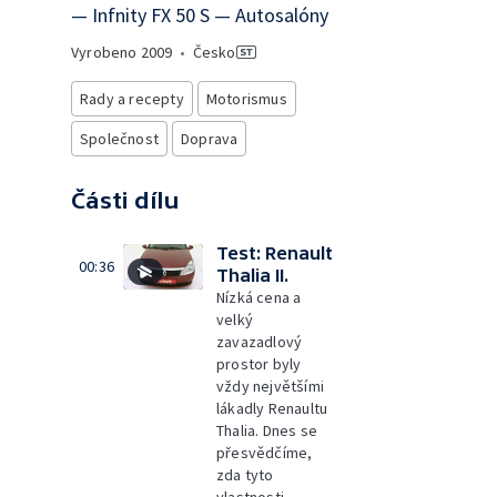
— Infnity FX 50 S — Autosalóny
Vyrobeno
2009
•
Česko
Rady a recepty
Motorismus
Společnost
Doprava
Části dílu
Test: Renault
00:36
Thalia II.
Nízká cena a
velký
zavazadlový
prostor byly
vždy největšími
lákadly Renaultu
Thalia. Dnes se
přesvědčíme,
zda tyto