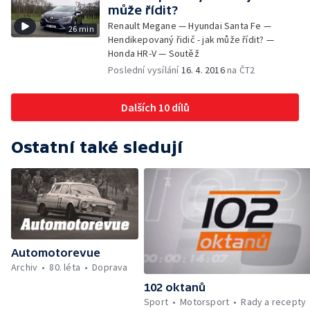
může řídit?
Renault Megane — Hyundai Santa Fe —
26 min
Hendikepovaný řidič - jak může řídit? —
Honda HR-V — Soutěž
Poslední vysílání
16. 4. 2016
na ČT2
Dalších 10 dílů
Ostatní také sledují
Automotorevue
Archiv
80. léta
Doprava
102 oktanů
Sport
Motorsport
Rady a recepty