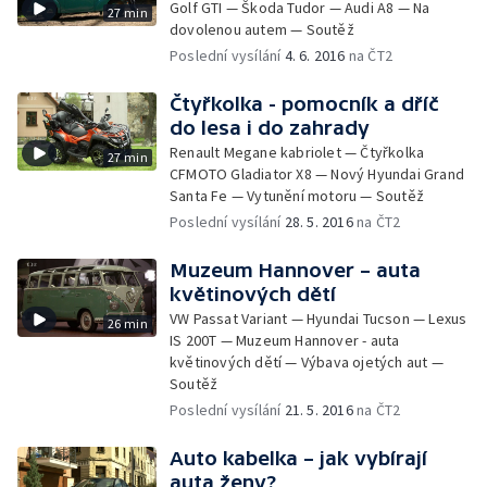
Golf GTI — Škoda Tudor — Audi A8 — Na
27 min
dovolenou autem — Soutěž
Poslední vysílání
4. 6. 2016
na ČT2
Čtyřkolka - pomocník a dříč
do lesa i do zahrady
Renault Megane kabriolet — Čtyřkolka
27 min
CFMOTO Gladiator X8 — Nový Hyundai Grand
Santa Fe — Vytunění motoru — Soutěž
Poslední vysílání
28. 5. 2016
na ČT2
Muzeum Hannover – auta
květinových dětí
VW Passat Variant — Hyundai Tucson — Lexus
26 min
IS 200T — Muzeum Hannover - auta
květinových dětí — Výbava ojetých aut —
Soutěž
Poslední vysílání
21. 5. 2016
na ČT2
Auto kabelka – jak vybírají
auta ženy?