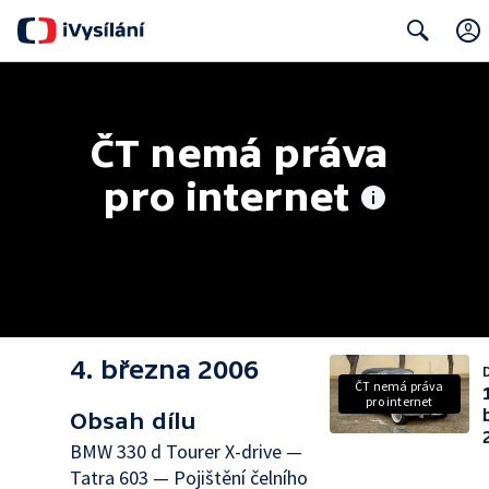
Search
ČT nemá práva 
pro internet
4. března 2006
D
ČT nemá práva
pro internet
Obsah dílu
BMW 330 d Tourer X-drive —
Tatra 603 — Pojištění čelního