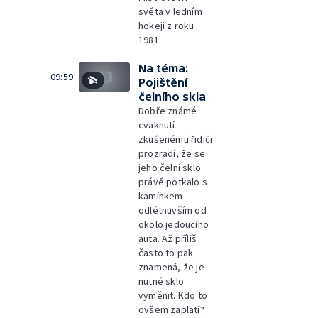
světa v ledním
hokeji z roku
1981.
Na téma:
09:59
Pojištění
čelního skla
Dobře známé
cvaknutí
zkušenému řidiči
prozradí, že se
jeho čelní sklo
právě potkalo s
kamínkem
odlétnuvším od
okolo jedoucího
auta. Až příliš
často to pak
znamená, že je
nutné sklo
vyměnit. Kdo to
ovšem zaplatí?