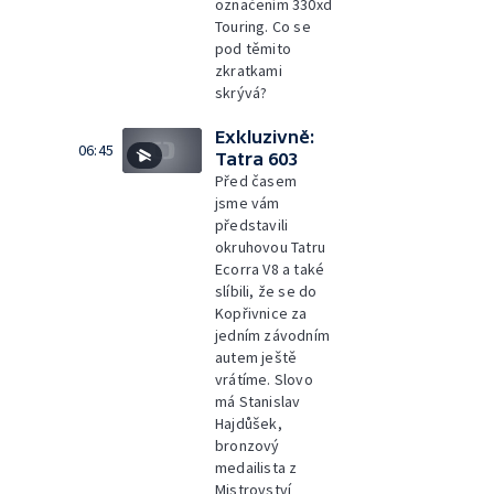
označením 330xd
Touring. Co se
pod těmito
zkratkami
skrývá?
Exkluzivně:
06:45
Tatra 603
Před časem
jsme vám
představili
okruhovou Tatru
Ecorra V8 a také
slíbili, že se do
Kopřivnice za
jedním závodním
autem ještě
vrátíme. Slovo
má Stanislav
Hajdůšek,
bronzový
medailista z
Mistrovství