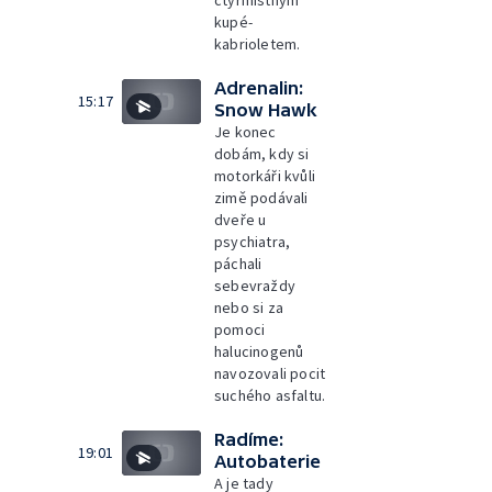
čtyřmístným
kupé-
kabrioletem.
Adrenalin:
15:17
Snow Hawk
Je konec
dobám, kdy si
motorkáři kvůli
zimě podávali
dveře u
psychiatra,
páchali
sebevraždy
nebo si za
pomoci
halucinogenů
navozovali pocit
suchého asfaltu.
Radíme:
19:01
Autobaterie
A je tady