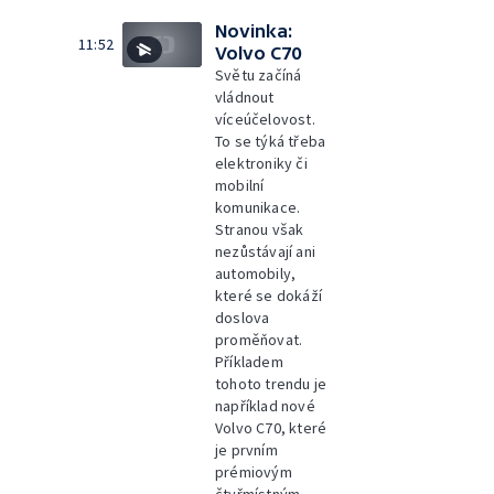
Novinka:
11:52
Volvo C70
Světu začíná
vládnout
víceúčelovost.
To se týká třeba
elektroniky či
mobilní
komunikace.
Stranou však
nezůstávají ani
automobily,
které se dokáží
doslova
proměňovat.
Příkladem
tohoto trendu je
například nové
Volvo C70, které
je prvním
prémiovým