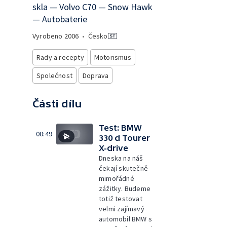
skla — Volvo C70 — Snow Hawk
— Autobaterie
Vyrobeno
2006
•
Česko
Rady a recepty
Motorismus
Společnost
Doprava
Části dílu
Test: BMW
00:49
330 d Tourer
X-drive
Dneska na náš
čekají skutečně
mimořádné
zážitky. Budeme
totiž testovat
velmi zajímavý
automobil BMW s