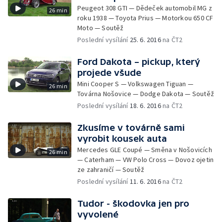
Peugeot 308 GTI — Dědeček automobil MG z
26 min
roku 1938 — Toyota Prius — Motorkou 650 CF
Moto — Soutěž
Poslední vysílání
25. 6. 2016
na ČT2
Ford Dakota – pickup, který
projede všude
Mini Cooper S — Volkswagen Tiguan —
26 min
Továrna Nošovice — Dodge Dakota — Soutěž
Poslední vysílání
18. 6. 2016
na ČT2
Zkusíme v továrně sami
vyrobit kousek auta
Mercedes GLE Coupé — Směna v Nošovicích
26 min
— Caterham — VW Polo Cross — Dovoz ojetin
ze zahraničí — Soutěž
Poslední vysílání
11. 6. 2016
na ČT2
Tudor - škodovka jen pro
vyvolené