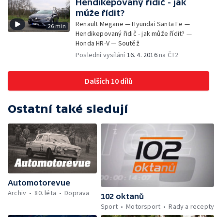
Hendikepovaný řidič - jak
může řídit?
Renault Megane — Hyundai Santa Fe —
26 min
Hendikepovaný řidič - jak může řídit? —
Honda HR-V — Soutěž
Poslední vysílání
16. 4. 2016
na ČT2
Dalších 10 dílů
Ostatní také sledují
Automotorevue
Archiv
80. léta
Doprava
102 oktanů
Sport
Motorsport
Rady a recepty