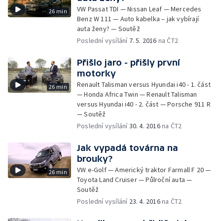
VW Passat TDI — Nissan Leaf — Mercedes
26 min
Benz W 111 — Auto kabelka – jak vybírají
auta ženy? — Soutěž
Poslední vysílání
7. 5. 2016
na ČT2
Přišlo jaro - přišly první
motorky
Renault Talisman versus Hyundai i40 - 1. část
26 min
— Honda Africa Twin — Renault Talisman
versus Hyundai i40 - 2. část — Porsche 911 R
— Soutěž
Poslední vysílání
30. 4. 2016
na ČT2
Jak vypadá továrna na
brouky?
VW e-Golf — Americký traktor Farmall F 20 —
26 min
Toyota Land Cruiser — Půlroční auta —
Soutěž
Poslední vysílání
23. 4. 2016
na ČT2