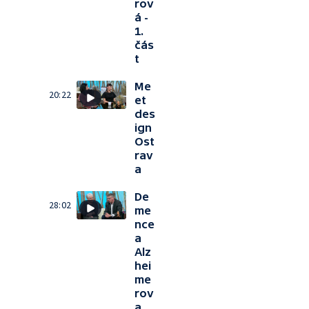
rov
á -
1.
čás
t
Me
20:22
et
des
ign
Ost
rav
a
De
28:02
me
nce
a
Alz
hei
me
rov
a