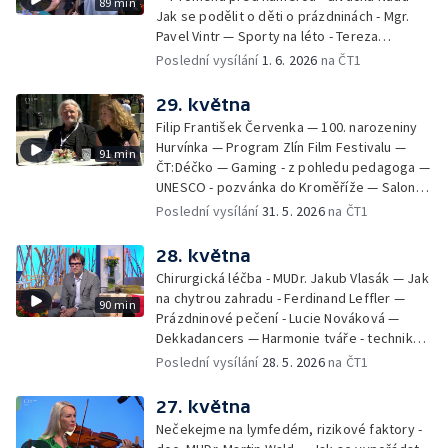
89 min
Jak se podělit o děti o prázdninách - Mgr.
Pavel Vintr — Sporty na léto - Tereza
Michalová — Černé ovce — Změny v
Poslední vysílání
1. 6. 2026
na ČT1
odbavení na letišti - Jiří Hannich — Dovolená
v Českém ráji - Tomáš Jeřábek, Magdalena
29. května
Borová, Eva Váchová
Filip František Červenka — 100. narozeniny
Hurvínka — Program Zlín Film Festivalu —
91 min
ČT:Déčko — Gaming - z pohledu pedagoga —
UNESCO - pozvánka do Kroměříže — Salon
filmových klapek
Poslední vysílání
31. 5. 2026
na ČT1
28. května
Chirurgická léčba - MUDr. Jakub Vlasák — Jak
na chytrou zahradu - Ferdinand Leffler —
90 min
Prázdninové pečení - Lucie Nováková —
Dekkadancers — Harmonie tváře - techniky
přírodního omlazení - Martina Kavecká —
Poslední vysílání
28. 5. 2026
na ČT1
Historické ohlédnutí - seriál Kamenný řád -
Petr Bednařík — Počasí s Michalem Žákem
27. května
Nečekejme na lymfedém, rizikové faktory -