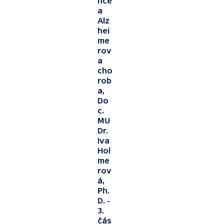
nce
a
Alz
hei
me
rov
a
cho
rob
a,
Do
c.
MU
Dr.
Iva
Hol
me
rov
á,
Ph.
D. -
3.
čás