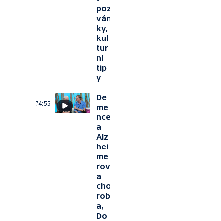
poz
ván
ky,
kul
tur
ní
tip
y
De
74:55
me
nce
a
Alz
hei
me
rov
a
cho
rob
a,
Do