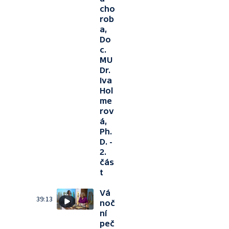
cho
rob
a,
Do
c.
MU
Dr.
Iva
Hol
me
rov
á,
Ph.
D. -
2.
čás
t
Vá
39:13
noč
ní
peč