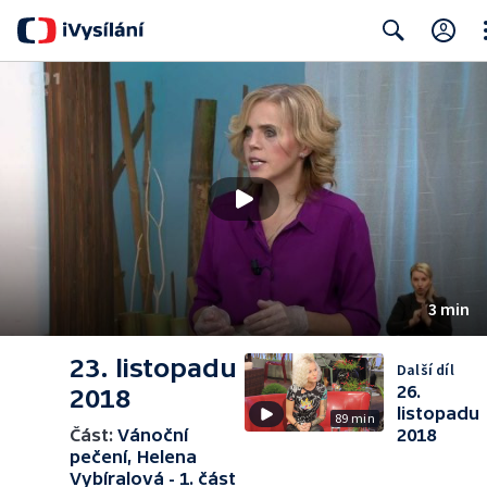
Cl
Search
3 min
23. listopadu
Další díl
26.
2018
listopadu
89 min
Část:
Vánoční
2018
pečení, Helena
Vybíralová - 1. část