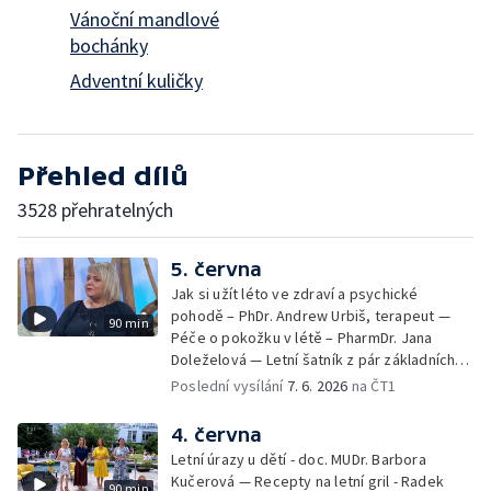
Vánoční mandlové
bochánky
Adventní kuličky
Přehled dílů
3528 přehratelných
5. června
Jak si užít léto ve zdraví a psychické
pohodě – PhDr. Andrew Urbiš, terapeut —
90 min
Péče o pokožku v létě – PharmDr. Jana
Doleželová — Letní šatník z pár základních
kousků – Luděk Šmehlík, stylista —
Poslední vysílání
7. 6. 2026
na ČT1
Pozvánka na Letní shakespearovské
slavnosti – Jiří Krhut, hudebník — Vaření:
4. června
letní párty s přáteli – Pavla Pavelková —
Letní úrazy u dětí - doc. MUDr. Barbora
Festival v ulicích – Petra Hradilová — Muzejní
Kučerová — Recepty na letní gril - Radek
90 min