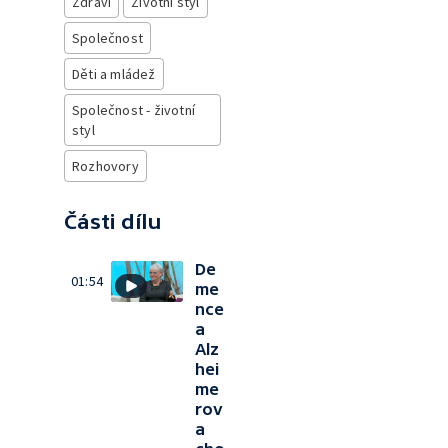
Zdraví
Životní styl
Společnost
Děti a mládež
Společnost - životní
styl
Rozhovory
Části dílu
De
01:54
me
nce
a
Alz
hei
me
rov
a