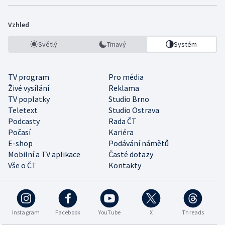
Vzhled
Světlý
Tmavý
Systém
TV program
Pro média
Živé vysílání
Reklama
TV poplatky
Studio Brno
Teletext
Studio Ostrava
Podcasty
Rada ČT
Počasí
Kariéra
E-shop
Podávání námětů
Mobilní a TV aplikace
Časté dotazy
Vše o ČT
Kontakty
Instagram
Facebook
YouTube
X
Threads