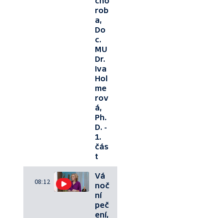
cho
rob
a,
Do
c.
MU
Dr.
Iva
Hol
me
rov
á,
Ph.
D. -
1.
čás
t
Vá
08:12
noč
ní
peč
ení,