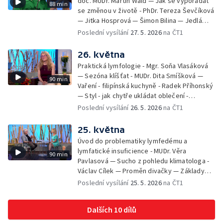
doc. MUDr. Martin Wald — Jak se vypořádat
88 min
se změnou v životě - PhDr. Tereza Ševčíková
— Jitka Hosprová — Šimon Bilina — Jedlá
zahrada - Petra Matějková — Kulturní tipy
Poslední vysílání
27. 5. 2026
na ČT1
26. května
Praktická lymfologie - Mgr. Soňa Vlasáková
— Sezóna klíšťat - MUDr. Dita Smíšková —
90 min
Vaření - filipínská kuchyně - Radek Příhonský
— Styl - jak chytře ukládat oblečení -
Veronika Slaninová — Běháme s dětmi - jak
Poslední vysílání
26. 5. 2026
na ČT1
neztratit motivaci - Přemysl Vida a Babeta
Schneiderová — Colours of Ostrava - Filip
25. května
Košťálek a Jan Vojtko — Tajemství křišťálové
Úvod do problematiky lymfedému a
planety - Jan Maxián, Petr Horák a Adélka
lymfatické insuficience - MUDr. Věra
90 min
Hesová — Český svaz ochránců přírody - Eva
Pavlasová — Sucho z pohledu klimatologa -
Šrailová
Václav Cílek — Proměn divačky — Základy
bezpečnosti dětí na inline bruslích - Petr
Poslední vysílání
25. 5. 2026
na ČT1
Štefan — Zuzana Zlatohlávková —
Zooterapie - praktické využití - Linda
Dalších 10 dílů
Tinková — Pražské jaro - Klára Boudalová,
Marko Ivanović