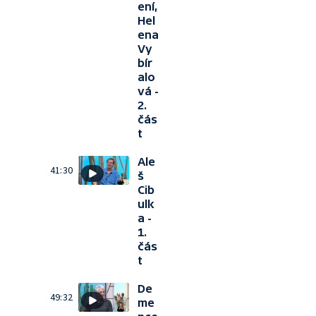
ení,
Hel
ena
Vy
bír
alo
vá -
2.
čás
t
Ale
41:30
š
Cib
ulk
a -
1.
čás
t
De
49:32
me