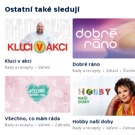
Ostatní také sledují
Kluci v akci
Dobré ráno
Rady a recepty
Vaření
Rady a recepty
Zdraví
Životn
Všechno, co mám ráda
Hobby naší doby
Rady a recepty
Vaření
Zahrada
Rady a recepty
Vaření
Zahra