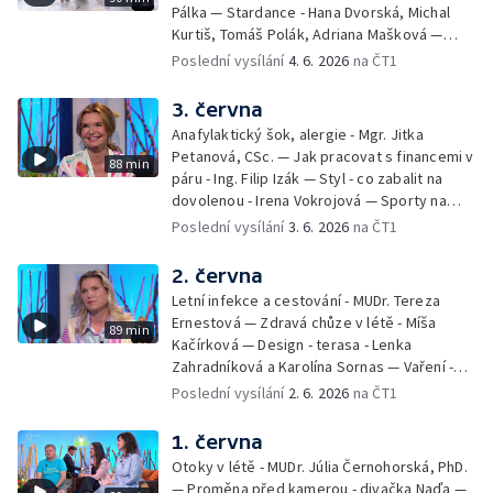
noc
Pálka — Stardance - Hana Dvorská, Michal
Kurtiš, Tomáš Polák, Adriana Mašková —
Debbie — Dětský čin roku — Zooterapie -
Poslední vysílání
4. 6. 2026
na ČT1
Ondřej Bláha — Vázání květin - Barbora
Jírová — Patrik Eliáš — Sladké recepty na
3. června
léto - Míša Sedláčková
Anafylaktický šok, alergie - Mgr. Jitka
Petanová, CSc. — Jak pracovat s financemi v
88 min
páru - Ing. Filip Izák — Styl - co zabalit na
dovolenou - Irena Vokrojová — Sporty na
léto - paddleboard — Alžběta Jungrová —
Poslední vysílání
3. 6. 2026
na ČT1
Kulturní pozvánky — Počasí na léto — Hanka
Heřmánková, Zdeněk Žák, Josef Vrána
2. června
Letní infekce a cestování - MUDr. Tereza
Ernestová — Zdravá chůze v létě - Míša
89 min
Kačírková — Design - terasa - Lenka
Zahradníková a Karolína Sornas — Vaření -
jahody - Simona Machurová — Letní sporty -
Poslední vysílání
2. 6. 2026
na ČT1
volejbal - Kateřina Valková — Jana Švandová
— Batohy do školy i na prázdniny - Mirka
1. června
Belhová — Pramen - Ivan Ostrochovský
Otoky v létě - MUDr. Júlia Černohorská, PhD.
— Proměna před kamerou - divačka Naďa —