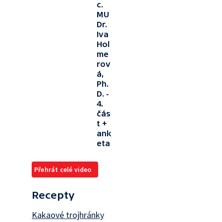
c.
MU
Dr.
Iva
Hol
me
rov
á,
Ph.
D. -
4.
čás
t +
ank
eta
Přehrát celé video
Recepty
Kakaové trojhránky