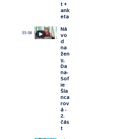
t +
ank
eta
Ná
55:08
vo
d
na
žen
y,
Da
na-
Sof
ie
Šla
nca
rov
á -
2.
čás
t