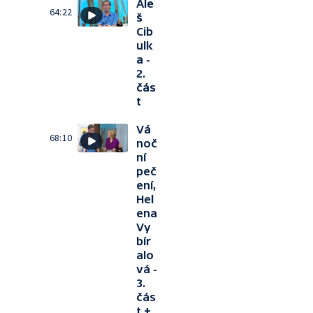
Ale
64:22
š
Cib
ulk
a -
2.
čás
t
Vá
68:10
noč
ní
peč
ení,
Hel
ena
Vy
bír
alo
vá -
3.
čás
t +