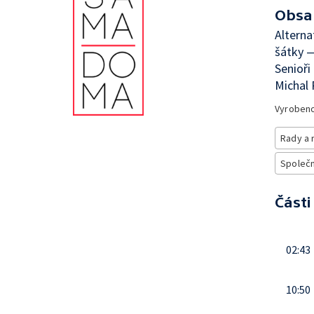
Obsa
Alterna
šátky —
Senioři
Michal
Vyroben
Rady a 
Společno
Části
02:43
10:50