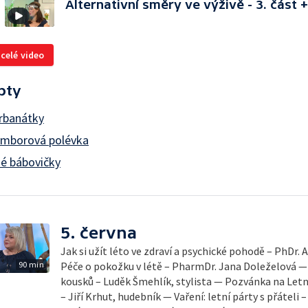
Alternativní směry ve výživě - 3. část 
 celé video
pty
rbanátky
ramborová polévka
é bábovičky
5. června
Jak si užít léto ve zdraví a psychické pohodě – PhDr.
90 min
Péče o pokožku v létě – PharmDr. Jana Doleželová — 
kousků – Luděk Šmehlík, stylista — Pozvánka na Let
– Jiří Krhut, hudebník — Vaření: letní párty s přáteli 