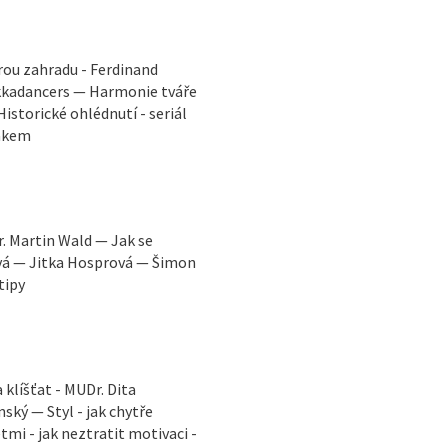
rou zahradu - Ferdinand
ekkadancers — Harmonie tváře
istorické ohlédnutí - seriál
Žákem
. Martin Wald — Jak se
ová — Jitka Hosprová — Šimon
tipy
klíšťat - MUDr. Dita
ský — Styl - jak chytře
mi - jak neztratit motivaci -