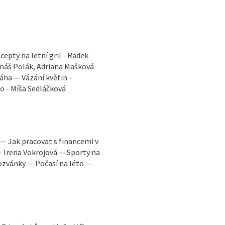
cepty na letní gril - Radek
omáš Polák, Adriana Mašková
áha — Vázání květin -
to - Míša Sedláčková
. — Jak pracovat s financemi v
u - Irena Vokrojová — Sporty na
ozvánky — Počasí na léto —