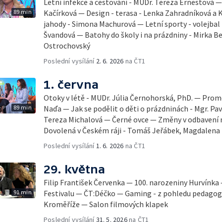
Letní infekce a cestování - MUDr. Tereza Ernestová — 
89 min
Kačírková — Design - terasa - Lenka Zahradníková a K
jahody - Simona Machurová — Letní sporty - volejbal
Švandová — Batohy do školy i na prázdniny - Mirka B
Ostrochovský
Poslední vysílání
2. 6. 2026
na ČT1
1. června
Otoky v létě - MUDr. Júlia Černohorská, PhD. — Pro
89 min
Naďa — Jak se podělit o děti o prázdninách - Mgr. Pav
Tereza Michalová — Černé ovce — Změny v odbavení na
Dovolená v Českém ráji - Tomáš Jeřábek, Magdalena
Poslední vysílání
1. 6. 2026
na ČT1
29. května
Filip František Červenka — 100. narozeniny Hurvínka
91 min
Festivalu — ČT:Déčko — Gaming - z pohledu pedago
Kroměříže — Salon filmových klapek
Poslední vysílání
31. 5. 2026
na ČT1