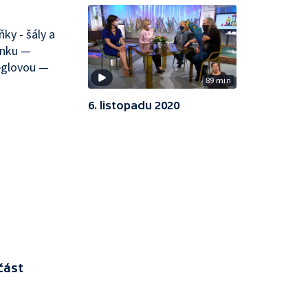
ky - šály a
enku —
ieglovou —
89 min
6. listopadu 2020
část