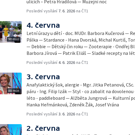
ulicích – Petra Hradilová — Muzejní noc
Poslední vysílání
7. 6. 2026
na ČT1
4. června
Letní úrazy u dětí - doc. MUDr. Barbora Kučerová — Re
90 min
Pálka — Stardance - Hana Dvorská, Michal Kurtiš, T
— Debbie — Dětský čin roku — Zooterapie - Ondřej Bl
Barbora Jírová — Patrik Eliáš — Sladké recepty na lé
Poslední vysílání
4. 6. 2026
na ČT1
3. června
Anafylaktický šok, alergie - Mgr. Jitka Petanová, CSc
88 min
páru - Ing. Filip Izák — Styl - co zabalit na dovoleno
léto - paddleboard — Alžběta Jungrová — Kulturní p
Hanka Heřmánková, Zdeněk Žák, Josef Vrána
Poslední vysílání
3. 6. 2026
na ČT1
2. června