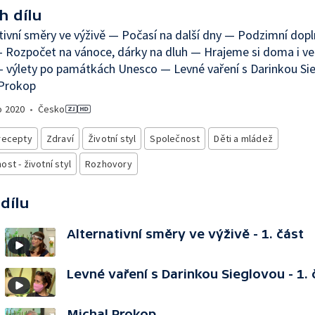
h dílu
tivní směry ve výživě — Počasí na další dny — Podzimní doplň
 Rozpočet na vánoce, dárky na dluh — Hrajeme si doma i v
 - výlety po památkách Unesco — Levné vaření s Darinkou S
 Prokop
o
2020
•
Česko
recepty
Zdraví
Životní styl
Společnost
Děti a mládež
st - životní styl
Rozhovory
 dílu
Alternativní směry ve výživě - 1. část
Levné vaření s Darinkou Sieglovou - 1. 
Michal Prokop