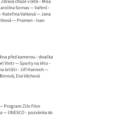
Zdravá chůze v létě - Míša
arolína Sornas — Vaření -
 - Kateřina Valková — Jana
elhová — Pramen - Ivan
měna před kamerou - divačka
el Vintr — Sporty na léto -
 letišti - Jiří Hannich —
 Borová, Eva Váchová
 — Program Zlín Film
ga — UNESCO - pozvánka do