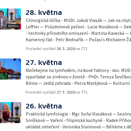
28. května
Chirurgická léčba - MUDr. Jakub Vlasák — Jak na chyt
90 min
Leffler — Prázdninové pečení - Lucie Nováková — D
- techniky přírodního omlazení - Martina Kavecká — H
Kamenný řád - Petr Bednařík — Počasí s Michalem 
Poslední vysílání
28. 5. 2026
na ČT1
27. května
Nečekejme na lymfedém, rizikové faktory - doc. MUDr
88 min
vypořádat se změnou v životě - PhDr. Tereza Ševčík
Bilina — Jedlá zahrada - Petra Matějková — Kulturní 
Poslední vysílání
27. 5. 2026
na ČT1
26. května
Praktická lymfologie - Mgr. Soňa Vlasáková — Sezóna 
90 min
Smíšková — Vaření - filipínská kuchyně - Radek Příhon
ukládat oblečení - Veronika Slaninová — Běháme s dět