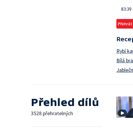
83:39
Přehrát
Rece
Rybí ka
Bílá b
Jablečn
Přehled dílů
3528 přehratelných