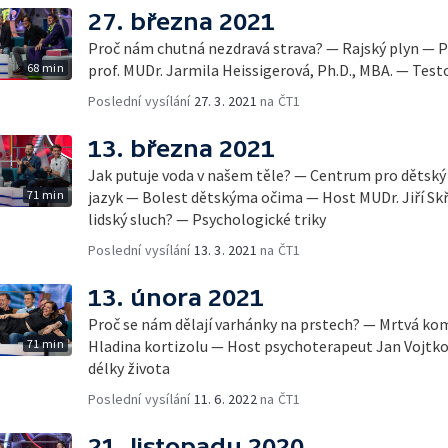
27. března 2021
Proč nám chutná nezdravá strava? — Rajský plyn — Pr
68 min
prof. MUDr. Jarmila Heissigerová, Ph.D., MBA. — Tes
Poslední vysílání
27. 3. 2021
na ČT1
13. března 2021
Jak putuje voda v našem těle? — Centrum pro dětsk
71 min
jazyk — Bolest dětskýma očima — Host MUDr. Jiří Skř
lidský sluch? — Psychologické triky
Poslední vysílání
13. 3. 2021
na ČT1
13. února 2021
Proč se nám dělají varhánky na prstech? — Mrtvá ko
71 min
Hladina kortizolu — Host psychoterapeut Jan Vojtko
délky života
Poslední vysílání
11. 6. 2022
na ČT1
21. listopadu 2020