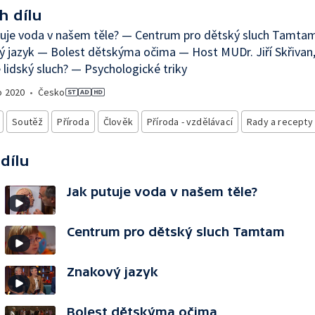
h dílu
tuje voda v našem těle? — Centrum pro dětský sluch Tamta
 jazyk — Bolest dětskýma očima — Host MUDr. Jiří Skřivan,
 lidský sluch? — Psychologické triky
o
2020
•
Česko
Soutěž
Příroda
Člověk
Příroda - vzdělávací
Rady a recepty
 dílu
Jak putuje voda v našem těle?
Centrum pro dětský sluch Tamtam
Znakový jazyk
Bolest dětskýma očima