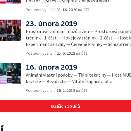
Doktor — Stres — Slepota z nepozornosti
Poslední vysílání
31. 10. 2020
na ČT1
23. února 2019
Prostorové vnímáni mužů a žen — Prostorová paměť
71 min
trénink - 1. část — Hokejový trénink - 2. část — Host
Experiment se svaly — Červené krvinky — Schizofreni
Poslední vysílání
25. 6. 2022
na ČT1
16. února 2019
Vnímání vlastní podoby — Tělní tekutiny — Host MUDr
70 min
beztíže — Bez dechu — Vitální kapacita plic
Poslední vysílání
16. 2. 2019
na ČT1
Dalších 10 dílů
í