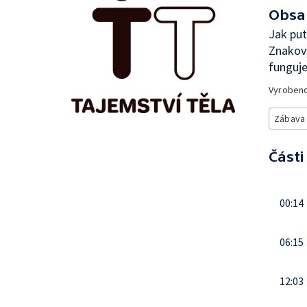
Obsa
Jak pu
Znakový
funguje
Vyroben
Zábava
Části
00:14
06:15
12:03