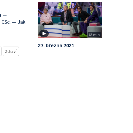
m —
 CSc. — Jak
68 min
27. března 2021
Zdraví