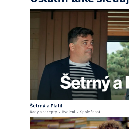
Šetrný a Platil
Rady a recepty
Bydlení
Společnost