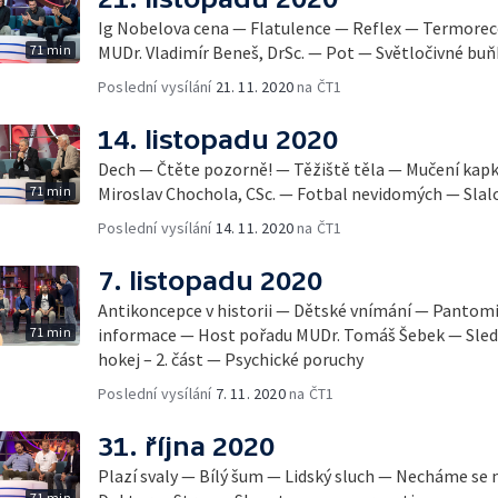
Ig Nobelova cena — Flatulence — Reflex — Termorecep
71 min
MUDr. Vladimír Beneš, DrSc. — Pot — Světločivné buň
Poslední vysílání
21. 11. 2020
na ČT1
14. listopadu 2020
Dech — Čtěte pozorně! — Těžiště těla — Mučení kap
71 min
Miroslav Chochola, CSc. — Fotbal nevidomých — Sla
Poslední vysílání
14. 11. 2020
na ČT1
7. listopadu 2020
Antikoncepce v historii — Dětské vnímání — Pantom
71 min
informace — Host pořadu MUDr. Tomáš Šebek — Sledge
hokej – 2. část — Psychické poruchy
Poslední vysílání
7. 11. 2020
na ČT1
31. října 2020
Plazí svaly — Bílý šum — Lidský sluch — Necháme se 
71 min