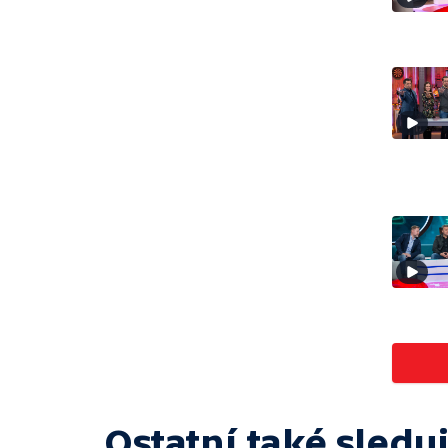
Ostatní také sleduj