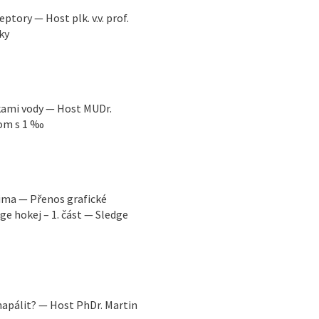
tory — Host plk. v.v. prof.
ky
kami vody — Host MUDr.
lom s 1 ‰
ima — Přenos grafické
 hokej – 1. část — Sledge
napálit? — Host PhDr. Martin