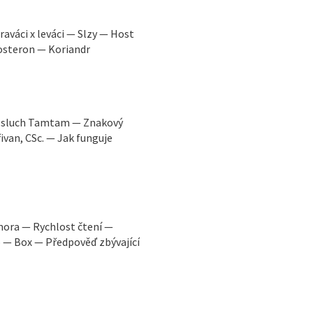
aváci x leváci — Slzy — Host
tosteron — Koriandr
ý sluch Tamtam — Znakový
ivan, CSc. — Jak funguje
mora — Rychlost čtení —
 — Box — Předpověď zbývající