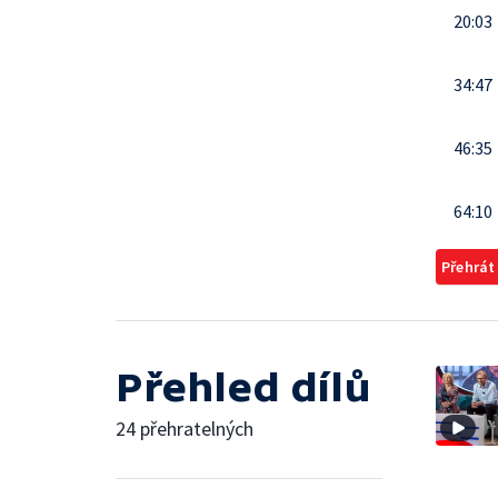
20:03
34:47
46:35
64:10
Přehrát
Přehled dílů
24 přehratelných