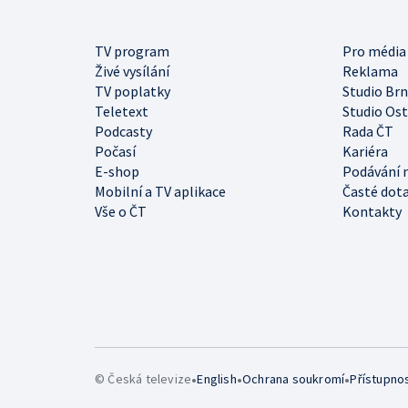
TV program
Pro média
Živé vysílání
Reklama
TV poplatky
Studio Br
Teletext
Studio Os
Podcasty
Rada ČT
Počasí
Kariéra
E-shop
Podávání 
Mobilní a TV aplikace
Časté dot
Vše o ČT
Kontakty
•
•
•
© Česká televize
English
Ochrana soukromí
Přístupno