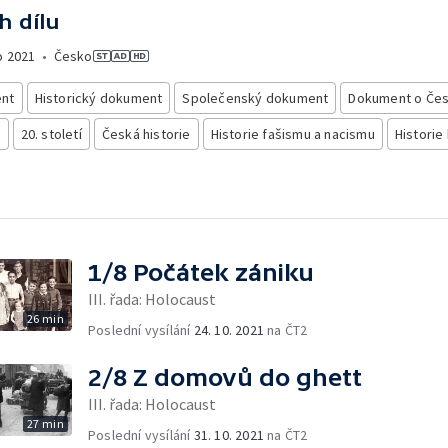
h dílu
o
2021
•
Česko
nt
Historický dokument
Společenský dokument
Dokument o Če
e
20. století
Česká historie
Historie fašismu a nacismu
Histori
1/8 Počátek zániku
III. řada: Holocaust
26 min
Poslední vysílání
24. 10. 2021
na ČT2
2/8 Z domovů do ghett
III. řada: Holocaust
27 min
Poslední vysílání
31. 10. 2021
na ČT2