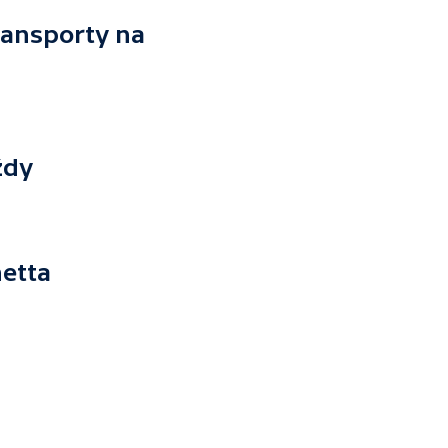
ransporty na
ždy
hetta