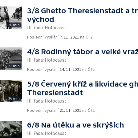
3/8 Ghetto Theresienstadt a t
východ
26 min
III. řada: Holocaust
Poslední vysílání
7. 11. 2021
na ČT2
4/8 Rodinný tábor a velké vra
III. řada: Holocaust
27 min
Poslední vysílání
14. 11. 2021
na ČT2
5/8 Červený kříž a likvidace g
Theresienstadt
26 min
III. řada: Holocaust
Poslední vysílání
21. 11. 2021
na ČT2
6/8 Na útěku a ve skrýších
III. řada: Holocaust