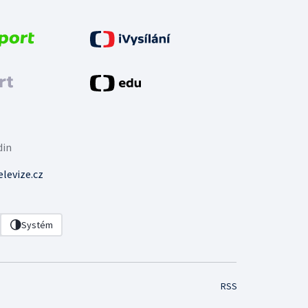
din
levize.cz
Systém
RSS