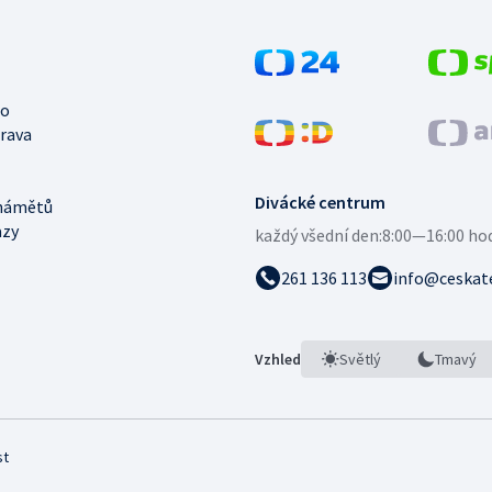
no
trava
Divácké centrum
námětů
azy
každý všední den:
8:00—16:00 ho
261 136 113
info@ceskate
Vzhled
Světlý
Tmavý
st