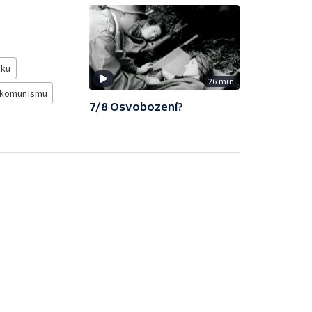
sku
26 min
e komunismu
7/8 Osvobození?