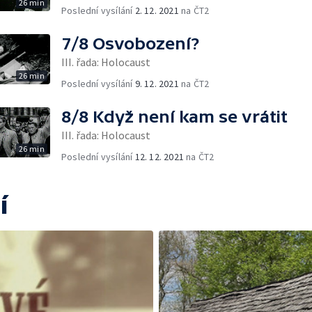
26 min
Poslední vysílání
2. 12. 2021
na ČT2
7/8 Osvobození?
III. řada: Holocaust
26 min
Poslední vysílání
9. 12. 2021
na ČT2
8/8 Když není kam se vrátit
III. řada: Holocaust
26 min
Poslední vysílání
12. 12. 2021
na ČT2
í